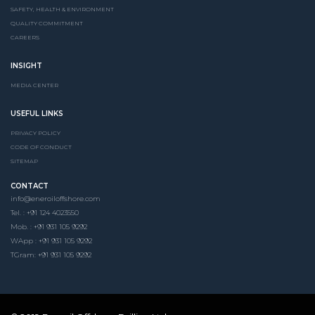
SAFETY, HEALTH & ENVIRONMENT
QUALITY COMMITMENT
CAREERS
INSIGHT
MEDIA CENTER
USEFUL LINKS
PRIVACY POLICY
CODE OF CONDUCT
SITEMAP
CONTACT
info@eneroiloffshore.com
Tel. : +91 124 4023550
Mob. : +91 931 105 9292
WApp : +91 931 105 9292
TGram: +91 931 105 9292