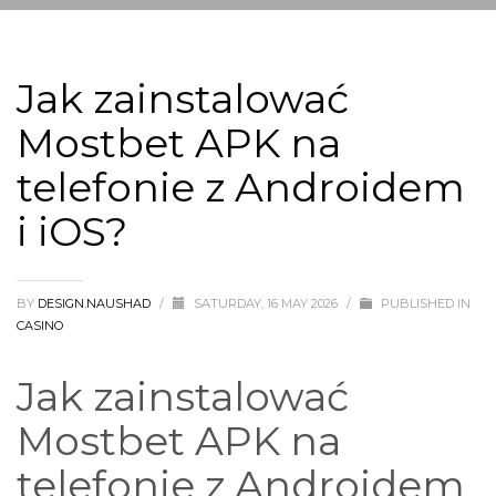
Jak zainstalować
Mostbet APK na
telefonie z Androidem
i iOS?
BY
DESIGN.NAUSHAD
/
SATURDAY, 16 MAY 2026
/
PUBLISHED IN
CASINO
Jak zainstalować
Mostbet APK na
telefonie z Androidem