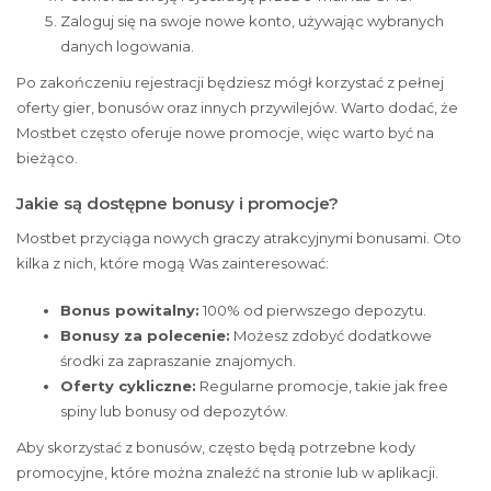
Zaloguj się na swoje nowe konto, używając wybranych
danych logowania.
Po zakończeniu rejestracji będziesz mógł korzystać z pełnej
oferty gier, bonusów oraz innych przywilejów. Warto dodać, że
Mostbet często oferuje nowe promocje, więc warto być na
bieżąco.
Jakie są dostępne bonusy i promocje?
Mostbet przyciąga nowych graczy atrakcyjnymi bonusami. Oto
kilka z nich, które mogą Was zainteresować:
Bonus powitalny:
100% od pierwszego depozytu.
Bonusy za polecenie:
Możesz zdobyć dodatkowe
środki za zapraszanie znajomych.
Oferty cykliczne:
Regularne promocje, takie jak free
spiny lub bonusy od depozytów.
Aby skorzystać z bonusów, często będą potrzebne kody
promocyjne, które można znaleźć na stronie lub w aplikacji.