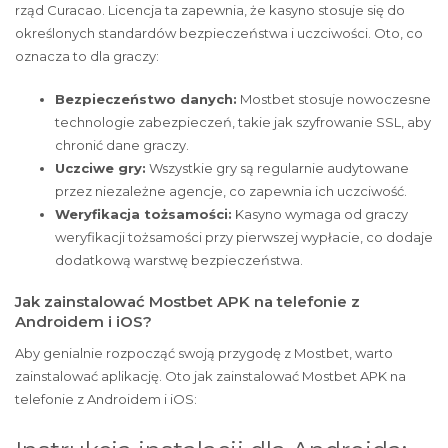
rząd Curacao. Licencja ta zapewnia, że kasyno stosuje się do
określonych standardów bezpieczeństwa i uczciwości. Oto, co
oznacza to dla graczy:
Bezpieczeństwo danych:
Mostbet stosuje nowoczesne
technologie zabezpieczeń, takie jak szyfrowanie SSL, aby
chronić dane graczy.
Uczciwe gry:
Wszystkie gry są regularnie audytowane
przez niezależne agencje, co zapewnia ich uczciwość.
Weryfikacja tożsamości:
Kasyno wymaga od graczy
weryfikacji tożsamości przy pierwszej wypłacie, co dodaje
dodatkową warstwę bezpieczeństwa.
Jak zainstalować Mostbet APK na telefonie z
Androidem i iOS?
Aby genialnie rozpocząć swoją przygodę z Mostbet, warto
zainstalować aplikację. Oto jak zainstalować Mostbet APK na
telefonie z Androidem i iOS: