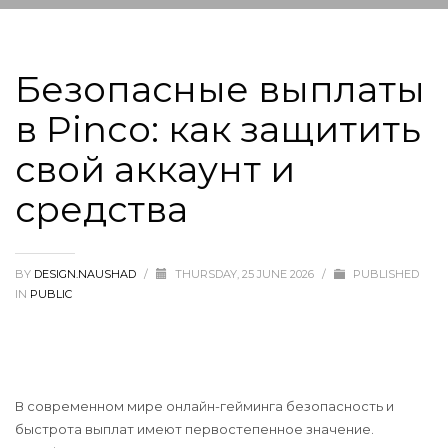
Безопасные выплаты
в Pinco: как защитить
свой аккаунт и
средства
BY
DESIGN.NAUSHAD
/
THURSDAY, 25 JUNE 2026
/
PUBLISHED
IN
PUBLIC
В современном мире онлайн-гейминга безопасность и
быстрота выплат имеют первостепенное значение.