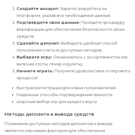
Создайте аккаунт:
Зарегистрируйтесь на
платформе, указав все необходимые данные.
Подтвердите свои данные:
Пройдите процедуру
верификации для обеспечения безопасности своих
средств.
Сделайте депозит:
Выберите удобный способ
пополнения счета из доступных методов.
Выберите игру:
Ознакомьтесь с ассортиментом игр,
включая слоты, покер и рулетку.
Начните играть:
Получите удовольствие от игрового
процесса!
Быстрая регистрация для новых пользователей
Надежные способы подтверждения личности
Широкий выбор игр для каждого вкуса
Методы депозита и вывода средств
Понимание доступных методов депозитов и вывода
является ключевым фактором для обеспечения