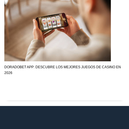
DORADOBET APP: DESCUBRE LOS MEJORES JUEGOS DE CASINO EN
2026