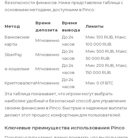
безопасности финансов. Ниже представлена таблица с
основными методами, доступными в Pinco:
Время
Время
Метод
Лимиты
депозита
вывода
Банковские
До 24
Мин. 100 RUB, Макс.
Мгновенно
карты
часов
100 000 RUB
До 24
Мин. 500 RUB, Макс.
SberPay
Мгновенно
часов
50 000 RUB
До 24
Мин. 200 RUB, Макс.
e-кошельки
Мгновенно
часов
150 000 RUB
До 24
Криптовалюта
Мгновенно
Мин. 0.01 BTC
часов
Эта таблица показывает, что игроки могут выбрать
наиболее удобный и безопасный способ для управления
своими финансами в Pinco. Быстрые и надежные выплаты
делают этот процесс комфортным для пользователей.
Ключевые преимущества использования Pinco
Покупая услуги казино, важно понимать, что вы получаете