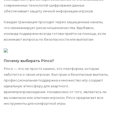
современных технологий шифрования данных
обеспечивает защиту личной информации игроков.
Каждая транзакция проходит через защищенные каналы,
что минимизирует риски мошенничества. Вдобавок,
команда поддержки всегда готова прийти на помощь, если
возникают вопросы по безопасности или выплатам.
Почему выбирать Pinco?
Pinco — это не просто казино, это платформа, которая
заботится о своих игроках. Быстрые и безопасные выплаты,
профессиональная поддержка и множество игр создают
идеальную атмосферу для азартного
времяпрепровождения. Независимо от того, являетесь ли
вы новичком или опытным игроком, Pinco предлагает все
инструменты для комфортной игры.