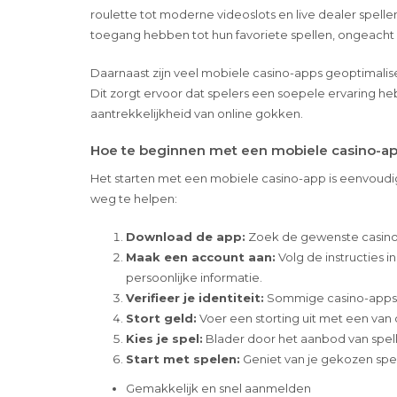
roulette tot moderne videoslots en live dealer spel
toegang hebben tot hun favoriete spellen, ongeacht 
Daarnaast zijn veel mobiele casino-apps geoptimalise
Dit zorgt ervoor dat spelers een soepele ervaring he
aantrekkelijkheid van online gokken.
Hoe te beginnen met een mobiele casino-a
Het starten met een mobiele casino-app is eenvoudig 
weg te helpen:
Download de app:
Zoek de gewenste casino-
Maak een account aan:
Volg de instructies 
persoonlijke informatie.
Verifieer je identiteit:
Sommige casino-apps vr
Stort geld:
Voer een storting uit met een van
Kies je spel:
Blader door het aanbod van spelle
Start met spelen:
Geniet van je gekozen spe
Gemakkelijk en snel aanmelden