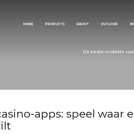
HOME
PRODUCTS
ABOUT
OUTLOOK
IN
De beste mobiele casi
asino-apps: speel waar 
lt