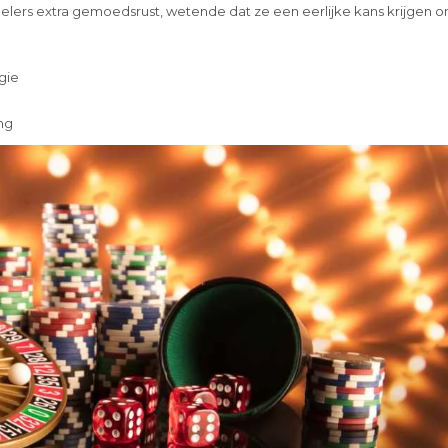
spelers extra gemoedsrust, wetende dat ze een eerlijke kans krijgen o
gie
ng