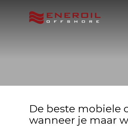
De beste mobiele c
wanneer je maar wi