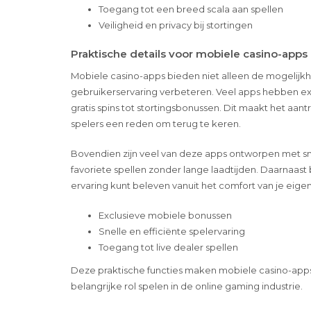
Toegang tot een breed scala aan spellen
Veiligheid en privacy bij stortingen
Praktische details voor mobiele casino-apps
Mobiele casino-apps bieden niet alleen de mogelijkhei
gebruikerservaring verbeteren. Veel apps hebben ex
gratis spins tot stortingsbonussen. Dit maakt het aa
spelers een reden om terug te keren.
Bovendien zijn veel van deze apps ontworpen met snel
favoriete spellen zonder lange laadtijden. Daarnaast
ervaring kunt beleven vanuit het comfort van je eigen
Exclusieve mobiele bonussen
Snelle en efficiënte spelervaring
Toegang tot live dealer spellen
Deze praktische functies maken mobiele casino-apps
belangrijke rol spelen in de online gaming industrie.