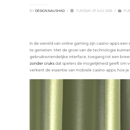
BY
DESIGN.NAUSHAD
/
TUESDAY, 07 JULY 2026
/
PUB
In de wereld van online gaming zijn casino-apps een
te genieten. Met de groei van de technologie kunne
gebruiksvriendelijke interface, toegang tot een bree
zonder cruks
dat spelers de mogelijkheid geeft om ve
verkent de essentie van mobiele casino-apps, hoe je 