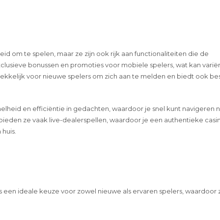
d om te spelen, maar ze zijn ook rijk aan functionaliteiten die de
clusieve bonussen en promoties voor mobiele spelers, wat kan varië
ntrekkelijk voor nieuwe spelers om zich aan te melden en biedt ook b
heid en efficiëntie in gedachten, waardoor je snel kunt navigeren n
 bieden ze vaak live-dealerspellen, waardoor je een authentieke casi
 huis.
 een ideale keuze voor zowel nieuwe als ervaren spelers, waardoor 