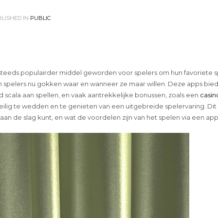
LISHED IN
PUBLIC
 steeds populairder middel geworden voor spelers om hun favoriete s
n spelers nu gokken waar en wanneer ze maar willen. Deze apps bie
d scala aan spellen, en vaak aantrekkelijke bonussen, zoals een
casin
ilig te wedden en te genieten van een uitgebreide spelervaring. Dit 
aan de slag kunt, en wat de voordelen zijn van het spelen via een app