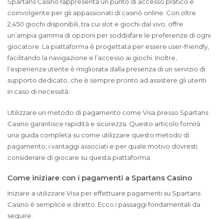
Spartans Casino rappresenta un punto di accesso pratico e
coinvolgente per gli appassionati di casinò online. Con oltre
2,450 giochi disponibili, tra cui slot e giochi dal vivo, offre
un’ampia gamma di opzioni per soddisfare le preferenze di ogni
giocatore. La piattaforma è progettata per essere user-friendly,
facilitando la navigazione e l’accesso ai giochi. Inoltre,
l’esperienza utente è migliorata dalla presenza di un servizio di
supporto dedicato, che è sempre pronto ad assistere gli utenti
in caso di necessità.
Utilizzare un metodo di pagamento come Visa presso Spartans
Casino garantisce rapidità e sicurezza. Questo articolo fornirà
una guida completa su come utilizzare questo metodo di
pagamento, i vantaggi associati e per quale motivo dovresti
considerare di giocare su questa piattaforma.
Come iniziare con i pagamenti a Spartans Casino
Iniziare a utilizzare Visa per effettuare pagamenti su Spartans
Casino è semplice e diretto. Ecco i passaggi fondamentali da
seguire: