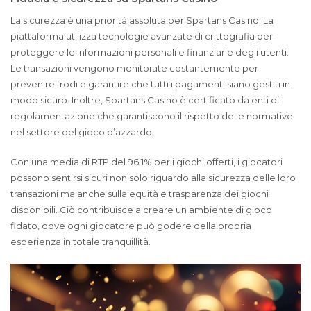
La sicurezza è una priorità assoluta per Spartans Casino. La
piattaforma utilizza tecnologie avanzate di crittografia per
proteggere le informazioni personali e finanziarie degli utenti.
Le transazioni vengono monitorate costantemente per
prevenire frodi e garantire che tutti i pagamenti siano gestiti in
modo sicuro. Inoltre, Spartans Casino è certificato da enti di
regolamentazione che garantiscono il rispetto delle normative
nel settore del gioco d’azzardo.
Con una media di RTP del 96.1% per i giochi offerti, i giocatori
possono sentirsi sicuri non solo riguardo alla sicurezza delle loro
transazioni ma anche sulla equità e trasparenza dei giochi
disponibili. Ciò contribuisce a creare un ambiente di gioco
fidato, dove ogni giocatore può godere della propria
esperienza in totale tranquillità.