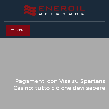
MENU
Pagamenti con Visa su Spartans
Casino: tutto ciò che devi sapere