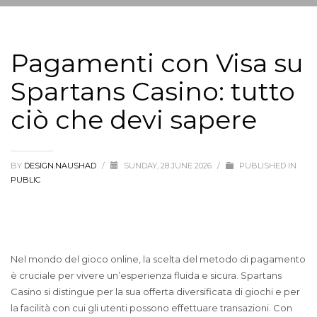
Pagamenti con Visa su
Spartans Casino: tutto
ciò che devi sapere
BY
DESIGN.NAUSHAD
/
SUNDAY, 28 JUNE 2026
/
PUBLISHED IN
PUBLIC
Nel mondo del gioco online, la scelta del metodo di pagamento
è cruciale per vivere un’esperienza fluida e sicura. Spartans
Casino si distingue per la sua offerta diversificata di giochi e per
la facilità con cui gli utenti possono effettuare transazioni. Con