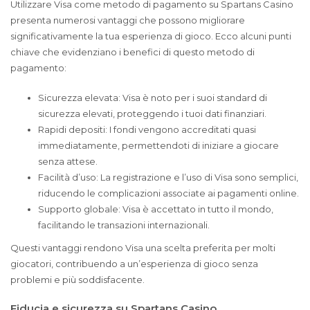
Utilizzare Visa come metodo di pagamento su Spartans Casino
presenta numerosi vantaggi che possono migliorare
significativamente la tua esperienza di gioco. Ecco alcuni punti
chiave che evidenziano i benefici di questo metodo di
pagamento:
Sicurezza elevata: Visa è noto per i suoi standard di
sicurezza elevati, proteggendo i tuoi dati finanziari.
Rapidi depositi: I fondi vengono accreditati quasi
immediatamente, permettendoti di iniziare a giocare
senza attese.
Facilità d’uso: La registrazione e l’uso di Visa sono semplici,
riducendo le complicazioni associate ai pagamenti online.
Supporto globale: Visa è accettato in tutto il mondo,
facilitando le transazioni internazionali.
Questi vantaggi rendono Visa una scelta preferita per molti
giocatori, contribuendo a un’esperienza di gioco senza
problemi e più soddisfacente.
Fiducia e sicurezza su Spartans Casino