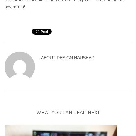
avventura!
ABOUT
DESIGN.NAUSHAD
WHAT YOU CAN READ NEXT