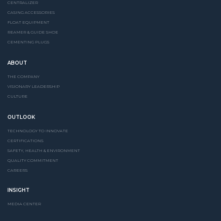
CENTRALIZER
CASING ACCESSORIES
FLOAT EQUIPMENT
REAMER & GUIDE SHOE
CEMENTING PLUGS
ABOUT
THE COMPANY
VISIONARY LEADERSHIP
CULTURE
OUTLOOK
TECHNOLOGY TO INNOVATE
CERTIFICATIONS
SAFETY, HEALTH & ENVIRONMENT
QUALITY COMMITMENT
CAREERS
INSIGHT
MEDIA CENTER