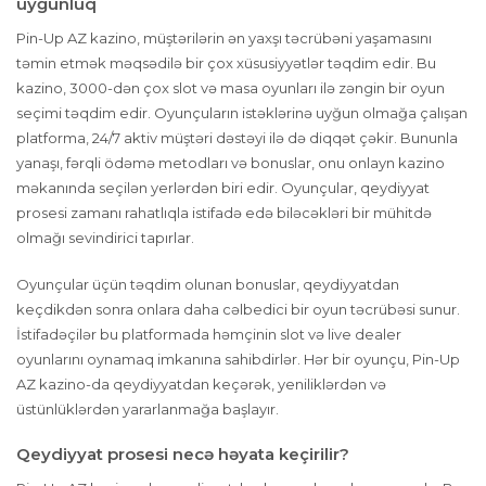
uyğunluq
Pin-Up AZ kazino, müştərilərin ən yaxşı təcrübəni yaşamasını
təmin etmək məqsədilə bir çox xüsusiyyətlər təqdim edir. Bu
kazino, 3000-dən çox slot və masa oyunları ilə zəngin bir oyun
seçimi təqdim edir. Oyunçuların istəklərinə uyğun olmağa çalışan
platforma, 24/7 aktiv müştəri dəstəyi ilə də diqqət çəkir. Bununla
yanaşı, fərqli ödəmə metodları və bonuslar, onu onlayn kazino
məkanında seçilən yerlərdən biri edir. Oyunçular, qeydiyyat
prosesi zamanı rahatlıqla istifadə edə biləcəkləri bir mühitdə
olmağı sevindirici tapırlar.
Oyunçular üçün təqdim olunan bonuslar, qeydiyyatdan
keçdikdən sonra onlara daha cəlbedici bir oyun təcrübəsi sunur.
İstifadəçilər bu platformada həmçinin slot və live dealer
oyunlarını oynamaq imkanına sahibdirlər. Hər bir oyunçu, Pin-Up
AZ kazino-da qeydiyyatdan keçərək, yeniliklərdən və
üstünlüklərdən yararlanmağa başlayır.
Qeydiyyat prosesi necə həyata keçirilir?