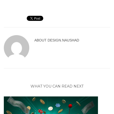
ABOUT
DESIGN.NAUSHAD
WHAT YOU CAN READ NEXT