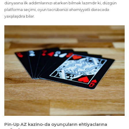
dünyasına ilk addımlarınızı atarkən bilmək lazımdır ki, düzgün
platforma seçimi, oyun təcrübənizi əhəmiyyətli dərəcədə
yaxşılaşdıra bilər.
Pin-Up AZ kazino-da oyunçuların ehtiyaclarına