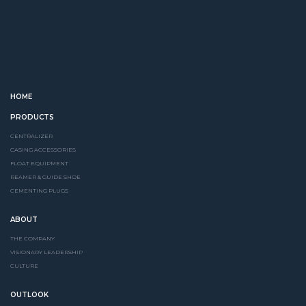
HOME
PRODUCTS
CENTRALIZER
CASING ACCESSORIES
FLOAT EQUIPMENT
REAMER & GUIDE SHOE
CEMENTING PLUGS
ABOUT
THE COMPANY
VISIONARY LEADERSHIP
CULTURE
OUTLOOK