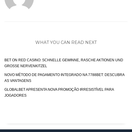
WHAT YOU CAN READ NEXT
BET ON RED CASINO: SCHNELLE GEWINNE, RASCHE AKTIONEN UND
GROSSE NERVENKITZEL
NOVO MÉTODO DE PAGAMENTO INTEGRADO NA 7788BET: DESCUBRA
AS VANTAGENS
GLOBALBET APRESENTA NOVA PROMOÇÃO IRRESISTÍVEL PARA
JOGADORES