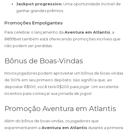
Jackpot progressivo:
Uma oportunidade incrível de
ganhar grandes prêmios.
Promoções Empolgantes
Para celebrar o lançamento da
Aventura em Atlantis
, a
8899bet também está oferecendo promoções incríveis que
não podem ser perdidas:
Bônus de Boas-Vindas
Novos jogadores podem aproveitar um bônus de boas-vindas
de 100% em seu primeiro depósito. Isso significa que, ao
depositar R$100, você terá R$200 para jogar. Um excelente
incentivo para começar sua jornada de jogos!
Promoção Aventura em Atlantis
Além do bônus de boas-vindas, os jogadores que
experimentarem a
Aventura em Atlantis
durante a primeira