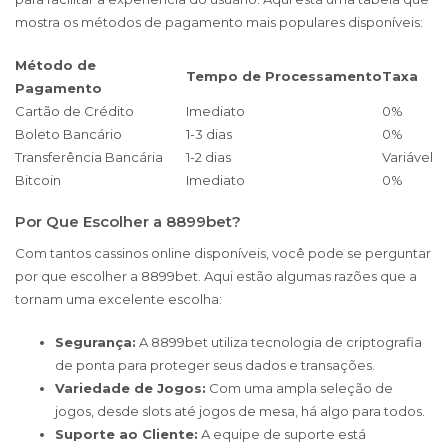
mostra os métodos de pagamento mais populares disponíveis:
Método de
Tempo de Processamento
Taxa
Pagamento
Cartão de Crédito
Imediato
0%
Boleto Bancário
1-3 dias
0%
Transferência Bancária
1-2 dias
Variável
Bitcoin
Imediato
0%
Por Que Escolher a 8899bet?
Com tantos cassinos online disponíveis, você pode se perguntar
por que escolher a 8899bet. Aqui estão algumas razões que a
tornam uma excelente escolha:
Segurança:
A 8899bet utiliza tecnologia de criptografia
de ponta para proteger seus dados e transações.
Variedade de Jogos:
Com uma ampla seleção de
jogos, desde slots até jogos de mesa, há algo para todos.
Suporte ao Cliente:
A equipe de suporte está