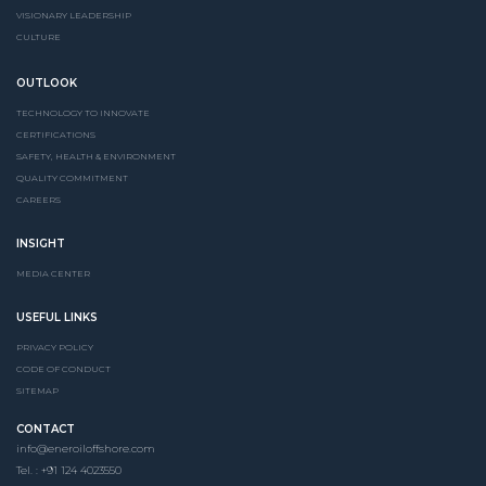
VISIONARY LEADERSHIP
CULTURE
OUTLOOK
TECHNOLOGY TO INNOVATE
CERTIFICATIONS
SAFETY, HEALTH & ENVIRONMENT
QUALITY COMMITMENT
CAREERS
INSIGHT
MEDIA CENTER
USEFUL LINKS
PRIVACY POLICY
CODE OF CONDUCT
SITEMAP
CONTACT
info@eneroiloffshore.com
Tel. : +91 124 4023550