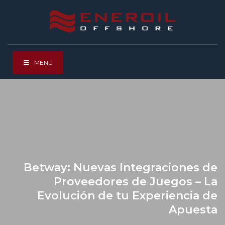
MENU
Betway: Nuevas Integraciones de
Proveedores de Juegos – La
Evolución de tu Experiencia de
Apuesta