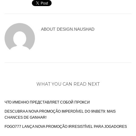
ABOUT
DESIGN.NAUSHAD
WHAT YOU CAN READ NEXT
ЧТО ИМЕННО ПРЕДСТАВЛЯЕТ СОБОЙ ПРОКСИ
DESCUBRA A NOVA PROMOÇÃO IMPERDÍVEL DO 9NBET9: MAIS
CHANCES DE GANHAR!
FOGO777 LANÇA NOVA PROMOÇÃO IRRESISTÍVEL PARA JOGADORES