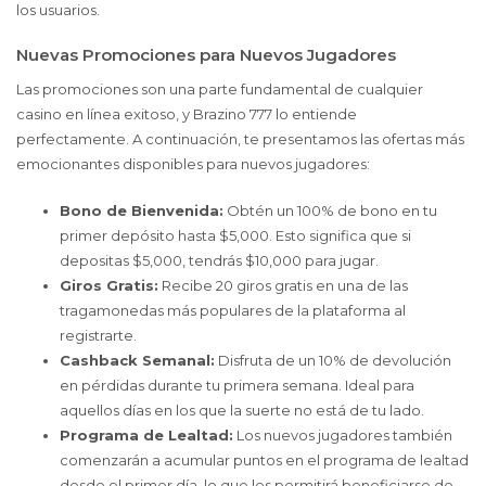
los usuarios.
Nuevas Promociones para Nuevos Jugadores
Las promociones son una parte fundamental de cualquier
casino en línea exitoso, y Brazino 777 lo entiende
perfectamente. A continuación, te presentamos las ofertas más
emocionantes disponibles para nuevos jugadores:
Bono de Bienvenida:
Obtén un 100% de bono en tu
primer depósito hasta $5,000. Esto significa que si
depositas $5,000, tendrás $10,000 para jugar.
Giros Gratis:
Recibe 20 giros gratis en una de las
tragamonedas más populares de la plataforma al
registrarte.
Cashback Semanal:
Disfruta de un 10% de devolución
en pérdidas durante tu primera semana. Ideal para
aquellos días en los que la suerte no está de tu lado.
Programa de Lealtad:
Los nuevos jugadores también
comenzarán a acumular puntos en el programa de lealtad
desde el primer día, lo que les permitirá beneficiarse de