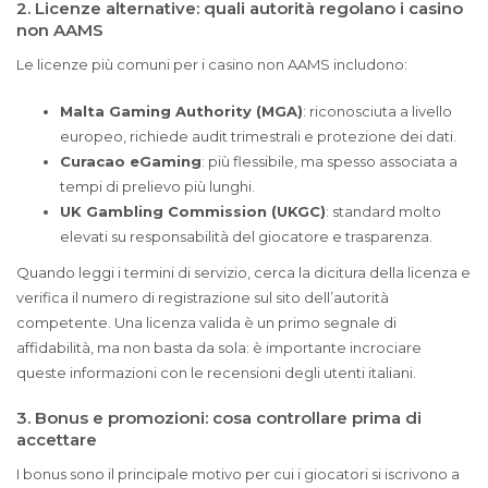
2. Licenze alternative: quali autorità regolano i casino
non AAMS
Le licenze più comuni per i casino non AAMS includono:
Malta Gaming Authority (MGA)
: riconosciuta a livello
europeo, richiede audit trimestrali e protezione dei dati.
Curacao eGaming
: più flessibile, ma spesso associata a
tempi di prelievo più lunghi.
UK Gambling Commission (UKGC)
: standard molto
elevati su responsabilità del giocatore e trasparenza.
Quando leggi i termini di servizio, cerca la dicitura della licenza e
verifica il numero di registrazione sul sito dell’autorità
competente. Una licenza valida è un primo segnale di
affidabilità, ma non basta da sola: è importante incrociare
queste informazioni con le recensioni degli utenti italiani.
3. Bonus e promozioni: cosa controllare prima di
accettare
I bonus sono il principale motivo per cui i giocatori si iscrivono a