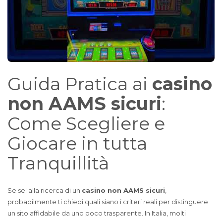
Guida Pratica ai
casino
non AAMS sicuri
:
Come Scegliere e
Giocare in tutta
Tranquillità
Se sei alla ricerca di un
casino non AAMS sicuri
,
probabilmente ti chiedi quali siano i criteri reali per distinguere
un sito affidabile da uno poco trasparente. In Italia, molti