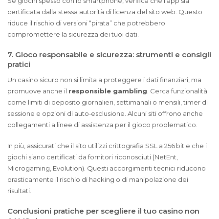
Se giochi spesso con lo smartphone, verifica che l’app sia
certificata dalla stessa autorità di licenza del sito web. Questo
riduce il rischio di versioni “pirata” che potrebbero
compromettere la sicurezza dei tuoi dati.
7. Gioco responsabile e sicurezza: strumenti e consigli
pratici
Un casino sicuro non si limita a proteggere i dati finanziari, ma
promuove anche il
responsible gambling
. Cerca funzionalità
come limiti di deposito giornalieri, settimanali o mensili, timer di
sessione e opzioni di auto‑esclusione. Alcuni siti offrono anche
collegamenti a linee di assistenza per il gioco problematico.
In più, assicurati che il sito utilizzi crittografia SSL a 256 bit e che i
giochi siano certificati da fornitori riconosciuti (NetEnt,
Microgaming, Evolution). Questi accorgimenti tecnici riducono
drasticamente il rischio di hacking o di manipolazione dei
risultati.
Conclusioni pratiche per scegliere il tuo casino non