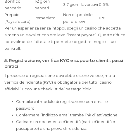
Bonifico
1‑2 giorni
3‑7 giorni lavorativi
0‑5 %
bancario
bancari
Prepaid
Non disponibile
Immediato
0 %
(Paysafecard)
per prelievi
Per un’esperienza senza intoppi, scegli un casino che accetta
almeno un e‑wallet con prelievo “instant payout”. Questo riduce
notevolmente l’attesa e ti permette di gestire meglio il tuo
bankroll.
5. Registrazione, verifica KYC e supporto clienti: passi
pratici
Il processo di registrazione dovrebbe essere veloce, ma la
verifica dell’identità (KYC) è obbligatoria per tutti i casino
affidabili. Ecco una checklist dei passaggi tipici:
Compilare il modulo di registrazione con email e
password.
Confermare l’indirizzo email tramite link di attivazione.
Caricare un documento d’identità (carta d’identità o
passaporto) e una prova di residenza.