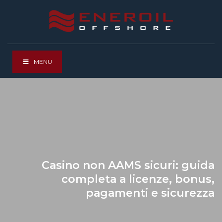
MENU
Casino non AAMS sicuri: guida
completa a licenze, bonus,
pagamenti e sicurezza