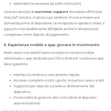
Attendere la revisione (di solito entro 24 h).
Un buon servizio di
customer support
dovrebbe offrire live
chat 24/7, email e, in alcuni casi, telefono. Prova a inviare una
domanda prima di depositare: se la risposta è rapida e chiara, il
supporto è probabilmente affidabile anche in situazioni più
complesse come dispute di pagamento.
6. Esperienza mobile e app: giocare in movimento
Molti casino non AAMS hanno investito in versioni mobile
ottimizzate o app dedicate per iOS e Android. Una buona app
deve garantire:
Interfaccia intuitiva e caricamento rapido.
Accesso completo a tutti i giochi, inclusi live casino e slot.
Supporto per deposit e prelievo direttamente dal
dispositivo.
Funzionalità di gestione del conto (limiti di deposito,
auto‑esclusione).