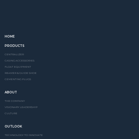
HOME
PRODUCTS
CENTRALIZER
CASING ACCESSORIES
FLOAT EQUIPMENT
REAMER & GUIDE SHOE
CEMENTING PLUGS
ABOUT
THE COMPANY
VISIONARY LEADERSHIP
CULTURE
OUTLOOK
TECHNOLOGY TO INNOVATE