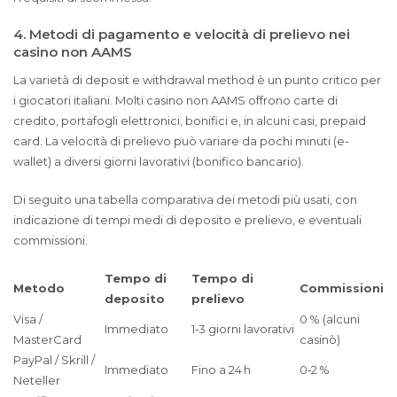
4. Metodi di pagamento e velocità di prelievo nei
casino non AAMS
La varietà di deposit e withdrawal method è un punto critico per
i giocatori italiani. Molti casino non AAMS offrono carte di
credito, portafogli elettronici, bonifici e, in alcuni casi, prepaid
card. La velocità di prelievo può variare da pochi minuti (e-
wallet) a diversi giorni lavorativi (bonifico bancario).
Di seguito una tabella comparativa dei metodi più usati, con
indicazione di tempi medi di deposito e prelievo, e eventuali
commissioni.
Tempo di
Tempo di
Metodo
Commissioni
deposito
prelievo
Visa /
0 % (alcuni
Immediato
1‑3 giorni lavorativi
MasterCard
casinò)
PayPal / Skrill /
Immediato
Fino a 24 h
0‑2 %
Neteller