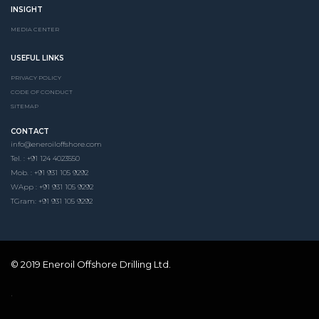
INSIGHT
MEDIA CENTER
USEFUL LINKS
PRIVACY POLICY
CODE OF CONDUCT
SITEMAP
CONTACT
info@eneroiloffshore.com
Tel. : +91 124 4023550
Mob. : +91 931 105 9292
WApp : +91 931 105 9292
TGram: +91 931 105 9292
© 2019 Eneroil Offshore Drilling Ltd.
.