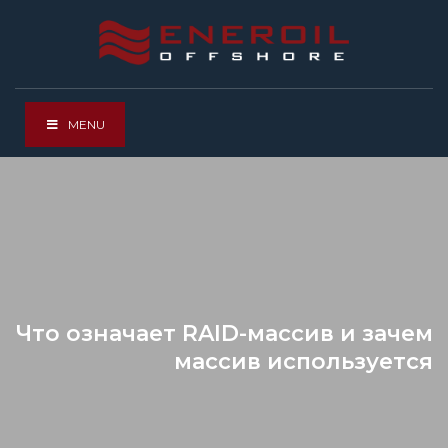
MENU
Что означает RAID-массив и зачем
массив используется