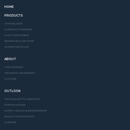
HOME
PRODUCTS
CENTRALIZER
CASING ACCESSORIES
FLOAT EQUIPMENT
REAMER & GUIDE SHOE
CEMENTING PLUGS
ABOUT
THE COMPANY
VISIONARY LEADERSHIP
CULTURE
OUTLOOK
TECHNOLOGY TO INNOVATE
CERTIFICATIONS
SAFETY, HEALTH & ENVIRONMENT
QUALITY COMMITMENT
CAREERS