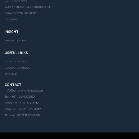
CERTIFICATIONS
SAFETY, HEALTH & ENVIRONMENT
QUALITY COMMITMENT
CAREERS
INSIGHT
MEDIA CENTER
USEFUL LINKS
PRIVACY POLICY
CODE OF CONDUCT
SITEMAP
CONTACT
info@eneroiloffshore.com
Tel. : +91 124 4023550
Mob. : +91 931 105 9292
WApp : +91 931 105 9292
TGram: +91 931 105 9292