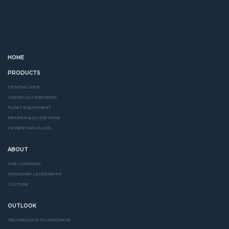
HOME
PRODUCTS
CENTRALIZER
CASING ACCESSORIES
FLOAT EQUIPMENT
REAMER & GUIDE SHOE
CEMENTING PLUGS
ABOUT
THE COMPANY
VISIONARY LEADERSHIP
CULTURE
OUTLOOK
TECHNOLOGY TO INNOVATE