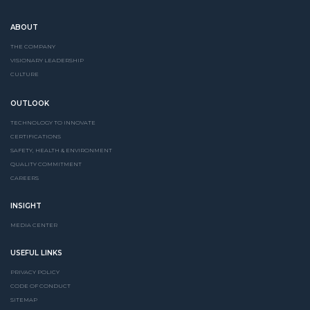
ABOUT
THE COMPANY
VISIONARY LEADERSHIP
CULTURE
OUTLOOK
TECHNOLOGY TO INNOVATE
CERTIFICATIONS
SAFETY, HEALTH & ENVIRONMENT
QUALITY COMMITMENT
CAREERS
INSIGHT
MEDIA CENTER
USEFUL LINKS
PRIVACY POLICY
CODE OF CONDUCT
SITEMAP