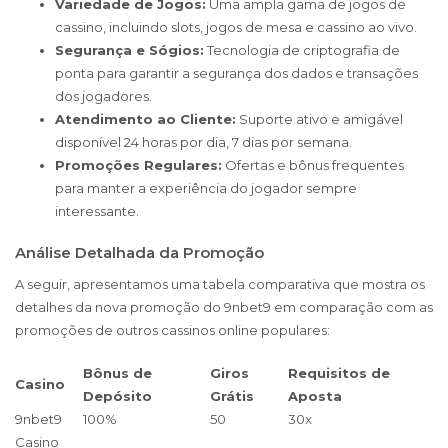
Variedade de Jogos:
Uma ampla gama de jogos de
cassino, incluindo slots, jogos de mesa e cassino ao vivo.
Segurança e Sógios:
Tecnologia de criptografia de
ponta para garantir a segurança dos dados e transações
dos jogadores.
Atendimento ao Cliente:
Suporte ativo e amigável
disponível 24 horas por dia, 7 dias por semana.
Promoções Regulares:
Ofertas e bônus frequentes
para manter a experiência do jogador sempre
interessante.
Análise Detalhada da Promoção
A seguir, apresentamos uma tabela comparativa que mostra os
detalhes da nova promoção do 9nbet9 em comparação com as
promoções de outros cassinos online populares:
Bônus de
Giros
Requisitos de
Casino
Depósito
Grátis
Aposta
9nbet9
100%
50
30x
Casino