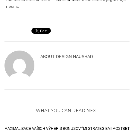
mesmo!
ABOUT
DESIGN.NAUSHAD
WHAT YOU CAN READ NEXT
MAXIMALIZACE VAŠICH VÝHER S BONUSOVÝMI STRATEGIEMI MOSTBET