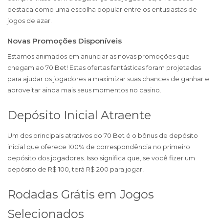
destaca como uma escolha popular entre os entusiastas de
jogos de azar.
Novas Promoções Disponíveis
Estamos animados em anunciar as novas promoções que
chegam ao 70 Bet! Estas ofertas fantásticas foram projetadas
para ajudar os jogadores a maximizar suas chances de ganhar e
aproveitar ainda mais seus momentos no casino.
Depósito Inicial Atraente
Um dos principais atrativos do 70 Bet é o bônus de depósito
inicial que oferece 100% de correspondência no primeiro
depósito dos jogadores. Isso significa que, se você fizer um
depósito de R$ 100, terá R$ 200 para jogar!
Rodadas Grátis em Jogos
Selecionados