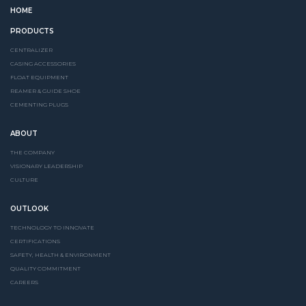
HOME
PRODUCTS
CENTRALIZER
CASING ACCESSORIES
FLOAT EQUIPMENT
REAMER & GUIDE SHOE
CEMENTING PLUGS
ABOUT
THE COMPANY
VISIONARY LEADERSHIP
CULTURE
OUTLOOK
TECHNOLOGY TO INNOVATE
CERTIFICATIONS
SAFETY, HEALTH & ENVIRONMENT
QUALITY COMMITMENT
CAREERS