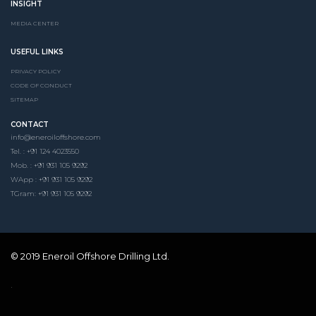
INSIGHT
MEDIA CENTER
USEFUL LINKS
PRIVACY POLICY
CODE OF CONDUCT
SITEMAP
CONTACT
info@eneroiloffshore.com
Tel. : +91 124 4023550
Mob. : +91 931 105 9292
WApp : +91 931 105 9292
TGram: +91 931 105 9292
© 2019 Eneroil Offshore Drilling Ltd.
.
.