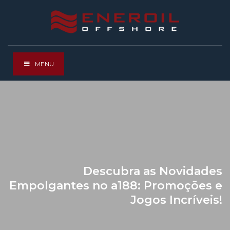
MENU
Descubra as Novidades
Empolgantes no a188: Promoções e
Jogos Incríveis!