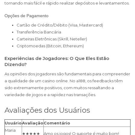
tornando mais fácil e rápido realizar depósitos e levantamentos.
Opções de Pagamento
Cartão de Crédito/Débito (Visa, Mastercard)
Transferência Bancária
Carteiras Eletrônicas (Skrill, Neteller)
Criptomoedas (Bitcoin, Ethereum)
Experiências de Jogadores: O Que Eles Estão
Dizendo?
As opiniões dos jogadores são fundamentais para compreender
a qualidade de um casino online. No a188, os feedbacks têm
sido extremamente positivos, com muitos ressaltando a
variedade de jogos e a rapidez nas transações.
Avaliações dos Usuários
Usuário
Avaliação
Comentário
Maria
★★★★★
Amo os jogos! O suporte é muito bom!