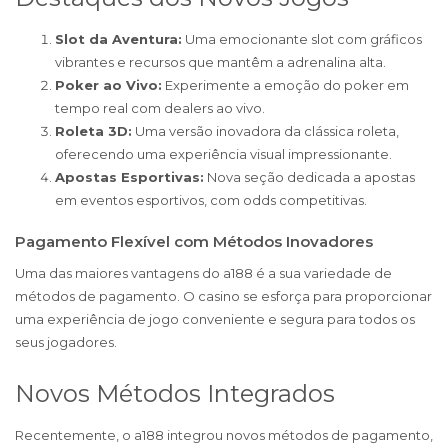
Slot da Aventura:
Uma emocionante slot com gráficos
vibrantes e recursos que mantêm a adrenalina alta.
Poker ao Vivo:
Experimente a emoção do poker em
tempo real com dealers ao vivo.
Roleta 3D:
Uma versão inovadora da clássica roleta,
oferecendo uma experiência visual impressionante.
Apostas Esportivas:
Nova seção dedicada a apostas
em eventos esportivos, com odds competitivas.
Pagamento Flexível com Métodos Inovadores
Uma das maiores vantagens do a188 é a sua variedade de
métodos de pagamento. O casino se esforça para proporcionar
uma experiência de jogo conveniente e segura para todos os
seus jogadores.
Novos Métodos Integrados
Recentemente, o a188 integrou novos métodos de pagamento,