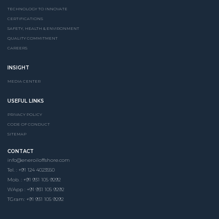
TECHNOLOGY TO INNOVATE
CERTIFICATIONS
SAFETY, HEALTH & ENVIRONMENT
QUALITY COMMITMENT
CAREERS
INSIGHT
MEDIA CENTER
USEFUL LINKS
PRIVACY POLICY
CODE OF CONDUCT
SITEMAP
CONTACT
info@eneroiloffshore.com
Tel. : +91 124 4023550
Mob. : +91 931 105 9292
WApp : +91 931 105 9292
TGram: +91 931 105 9292