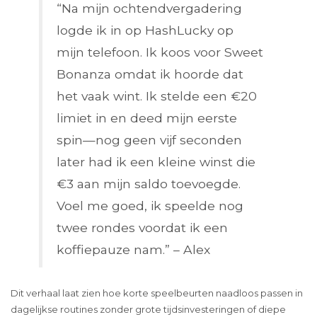
“Na mijn ochtendvergadering
logde ik in op HashLucky op
mijn telefoon. Ik koos voor Sweet
Bonanza omdat ik hoorde dat
het vaak wint. Ik stelde een €20
limiet in en deed mijn eerste
spin—nog geen vijf seconden
later had ik een kleine winst die
€3 aan mijn saldo toevoegde.
Voel me goed, ik speelde nog
twee rondes voordat ik een
koffiepauze nam.” – Alex
Dit verhaal laat zien hoe korte speelbeurten naadloos passen in
dagelijkse routines zonder grote tijdsinvesteringen of diepe