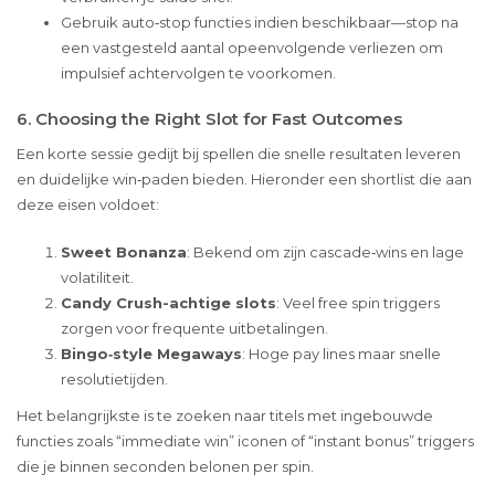
Gebruik auto‑stop functies indien beschikbaar—stop na
een vastgesteld aantal opeenvolgende verliezen om
impulsief achtervolgen te voorkomen.
6. Choosing the Right Slot for Fast Outcomes
Een korte sessie gedijt bij spellen die snelle resultaten leveren
en duidelijke win‑paden bieden. Hieronder een shortlist die aan
deze eisen voldoet:
Sweet Bonanza
: Bekend om zijn cascade‑wins en lage
volatiliteit.
Candy Crush-achtige slots
: Veel free spin triggers
zorgen voor frequente uitbetalingen.
Bingo‑style Megaways
: Hoge pay lines maar snelle
resolutietijden.
Het belangrijkste is te zoeken naar titels met ingebouwde
functies zoals “immediate win” iconen of “instant bonus” triggers
die je binnen seconden belonen per spin.