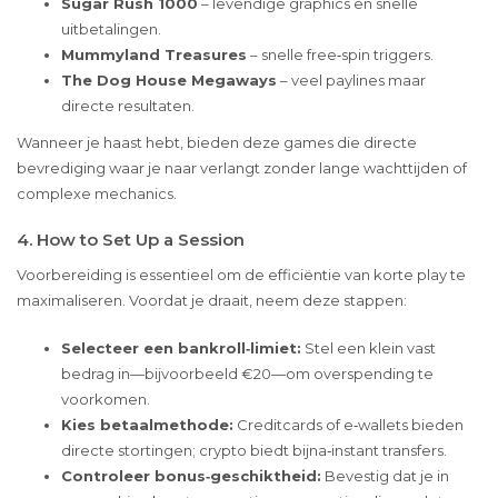
Sugar Rush 1000
– levendige graphics en snelle
uitbetalingen.
Mummyland Treasures
– snelle free‑spin triggers.
The Dog House Megaways
– veel paylines maar
directe resultaten.
Wanneer je haast hebt, bieden deze games die directe
bevrediging waar je naar verlangt zonder lange wachttijden of
complexe mechanics.
4. How to Set Up a Session
Voorbereiding is essentieel om de efficiëntie van korte play te
maximaliseren. Voordat je draait, neem deze stappen:
Selecteer een bankroll‑limiet:
Stel een klein vast
bedrag in—bijvoorbeeld €20—om overspending te
voorkomen.
Kies betaalmethode:
Creditcards of e‑wallets bieden
directe stortingen; crypto biedt bijna‑instant transfers.
Controleer bonus‑geschiktheid:
Bevestig dat je in