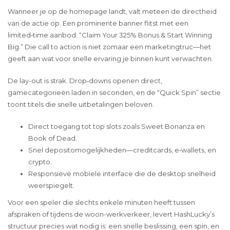
Wanneer je op de homepage landt, valt meteen de directheid
van de actie op. Een prominente banner flitst met een
limited‑time aanbod: “Claim Your 325% Bonus & Start Winning
Big.” Die call to action is niet zomaar een marketingtruc—het
geeft aan wat voor snelle ervaring je binnen kunt verwachten.
De lay-out is strak. Drop‑downs openen direct,
gamecategorieën laden in seconden, en de “Quick Spin” sectie
toont titels die snelle uitbetalingen beloven.
Direct toegang tot top slots zoals Sweet Bonanza en
Book of Dead.
Snel depositomogelijkheden—creditcards, e‑wallets, en
crypto.
Responsieve mobiele interface die de desktop snelheid
weerspiegelt.
Voor een speler die slechts enkele minuten heeft tussen
afspraken of tijdens de woon-werkverkeer, levert HashLucky’s
structuur precies wat nodig is: een snelle beslissing, een spin, en