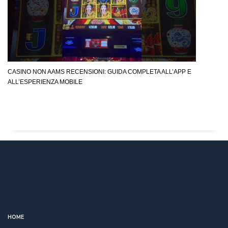
CASINO NON AAMS RECENSIONI: GUIDA COMPLETA ALL’APP E
ALL’ESPERIENZA MOBILE
HOME