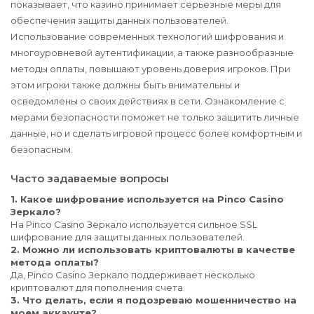
показывает, что казино принимает серьезные меры для
обеспечения защиты данных пользователей.
Использование современных технологий шифрования и
многоуровневой аутентификации, а также разнообразные
методы оплаты, повышают уровень доверия игроков. При
этом игроки также должны быть внимательны и
осведомлены о своих действиях в сети. Ознакомление с
мерами безопасности поможет не только защитить личные
данные, но и сделать игровой процесс более комфортным и
безопасным.
Часто задаваемые вопросы
1. Какое шифрование используется на Pinco Casino
Зеркало?
На Pinco Casino Зеркало используется сильное SSL
шифрование для защиты данных пользователей.
2. Можно ли использовать криптовалюты в качестве
метода оплаты?
Да, Pinco Casino Зеркало поддерживает несколько
криптовалют для пополнения счета.
3. Что делать, если я подозреваю мошенничество на
моем аккаунте?