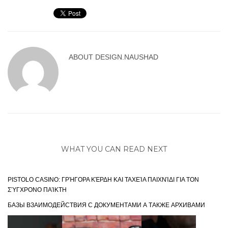
ABOUT
DESIGN.NAUSHAD
WHAT YOU CAN READ NEXT
PISTOLO CASINO: ΓΡΉΓΟΡΑ ΚΈΡΔΗ ΚΑΙ ΤΑΧΕΊΑ ΠΑΙΧΝΊΔΙ ΓΙΑ ΤΟΝ
ΣΎΓΧΡΟΝΟ ΠΑΊΚΤΗ
БАЗЫ ВЗАИМОДЕЙСТВИЯ С ДОКУМЕНТАМИ А ТАКЖЕ АРХИВАМИ