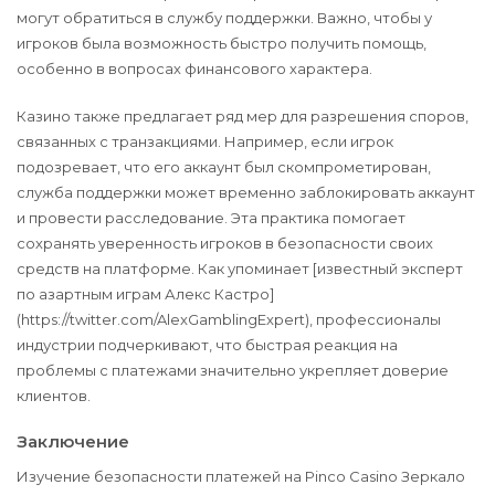
могут обратиться в службу поддержки. Важно, чтобы у
игроков была возможность быстро получить помощь,
особенно в вопросах финансового характера.
Казино также предлагает ряд мер для разрешения споров,
связанных с транзакциями. Например, если игрок
подозревает, что его аккаунт был скомпрометирован,
служба поддержки может временно заблокировать аккаунт
и провести расследование. Эта практика помогает
сохранять уверенность игроков в безопасности своих
средств на платформе. Как упоминает [известный эксперт
по азартным играм Алекс Кастро]
(https://twitter.com/AlexGamblingExpert), профессионалы
индустрии подчеркивают, что быстрая реакция на
проблемы с платежами значительно укрепляет доверие
клиентов.
Заключение
Изучение безопасности платежей на Pinco Casino Зеркало