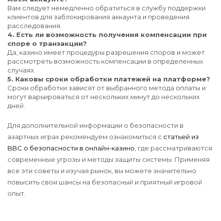
Вам следует немедленно обратиться в службу поддержки
клиентов для заблокирования аккаунта и проведения
расследования.
4. Есть ли возможность получения компенсации при
споре о транзакции?
Да, казино имеет процедуры разрешения споров и может
рассмотреть возможность компенсации в определенных
случаях.
5. Каковы сроки обработки платежей на платформе?
Сроки обработки зависят от выбранного метода оплаты и
могут варьироваться от нескольких минут до нескольких
дней.
Для дополнительной информации о безопасности в
азартных играх рекомендуем ознакомиться с
статьей из
BBC о безопасности в онлайн-казино
, где рассматриваются
современные угрозы и методы защиты системы. Применяя
все эти советы и изучая рынок, вы можете значительно
повысить свои шансы на безопасный и приятный игровой
опыт.