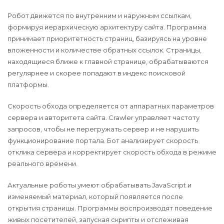
Робот движется по внутренним и наружным ссылкам,
формируя иерархическую архитектуру сайта. Программа
принимает приоритетность страниц, базируясь на уровне
вложенности и количестве обратных ссылок. Страницы,
находящиеся ближе к главной странице, обрабатываются
регулярнее и скорее попадают в индекс поисковой
платформы.
Скорость обхода определяется от аппаратных параметров
сервера и авторитета сайта. Crawler управляет частоту
запросов, чтобы не перегружать сервер и не нарушить
функционирование портала. Бот анализирует скорость
отклика сервера и корректирует скорость обхода в режиме
реального времени.
Актуальные роботы умеют обрабатывать JavaScript и
изменяемый материал, который появляется после
открытия страницы. Программы воспроизводят поведение
живых посетителей, запуская скрипты и отслеживая