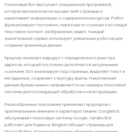
Поисковый бот выступает специальной программой,
которая автоматически заходит веб-страницы и
накапливает информацию о содержимом ресурсов. Робот
функционирует постоянно, переходя по ссылкам и исследуя
текстовое контент, изображения, видео. Каждый
значительный сервис использует уникальных роботов для
создания хранилища данных.
Краулер начинает маршрут с определённого реестра
адресов, который постоянно дополняется актуальными
ссылками. Бот анализирует код страницы, выделяет текст и
метаданные, сохраняет структуру файла. Накопленная
данные Вулкан казино направляется на серверы поисковой
системы для последующей обработки и категоризации.
Разнообразные поисковики применяют краулеров с
оригинальными именами и характеристиками. Googlebot
обслуживает поисковую систему Google, Yandex Bot
работает для Яндекса, Bingbot обходит страницы для
Microsoft Bing. Каждая программа обладает уникальные