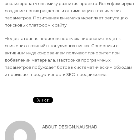
анализировать динамику развития проекта. Боты фиксируют
создание новых разделов и оптимизацию технических
параметров. Позитивная динамика укрепляет репутацию
поисковых платформ к сайту.
Недостаточная периодичность сканирования ведет к
снижению позиций в популярных нишах. Соперники с
активным индексированием получают приоритет при
добавлении материала. Настройка программных
параметров побуждает ботов к систематическим обходам
и повышает продуктивность SEO-продвижения.
ABOUT
DESIGN.NAUSHAD