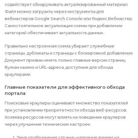
содействует обнаруживать актуализированный материал.
Файл можно загрузить через инструменты для
вебмастеров Google Search Console или Яндекс.Вебмастер.
Самостоятельное актуализация схемы при добавлении
категорий обеспечивает актуальность данных.
Правильно настроенная схема убирает служебные
страницы, дубликаты и страницы с блокировкой добавления.
Документ призван иметь только главные версии страниц
Вулкан казино и URL-адреса, доступные для обхода
краулерами.
Главные показатели для эффективного обхода
портала
Поисковые краулеры оценивают множество показателей
при установлении приоритетности обхода веб-ресурсов.
Хозяева ресурсов могут влиять на поведение краулеров
через улучшение технических настроек.
Темп отображения страниц напрямую влияет на