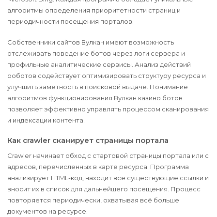
алгоритмы определения приоритетности страниц и
периодичности посещения порталов.
Собственники сайтов Вулкан имеют возможность
отслеживать поведение ботов через логи сервера и
профильные аналитические сервисы. Анализ действий
роботов содействует оптимизировать структуру ресурса и
улучшить заметность в поисковой выдаче. Понимание
алгоритмов функционирования Вулкан казино ботов
позволяет эффективно управлять процессом сканирования
и индексации контента.
Как crawler сканирует страницы портала
Crawler начинает обход с стартовой страницы портала или с
адресов, перечисленных в карте ресурса. Программа
анализирует HTML-код, находит все существующие ссылки и
вносит их в список для дальнейшего посещения. Процесс
повторяется периодически, охватывая всё больше
документов на ресурсе.