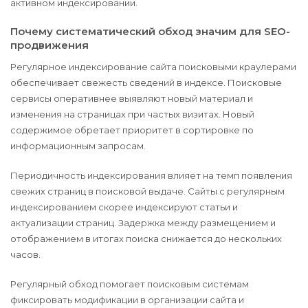
активном индексировании.
Почему систематический обход значим для SEO-
продвижения
Регулярное индексирование сайта поисковыми краулерами
обеспечивает свежесть сведений в индексе. Поисковые
сервисы оперативнее выявляют новый материал и
изменения на страницах при частых визитах. Новый
содержимое обретает приоритет в сортировке по
информационным запросам.
Периодичность индексирования влияет на темп появления
свежих страниц в поисковой выдаче. Сайты с регулярным
индексированием скорее индексируют статьи и
актуализации страниц. Задержка между размещением и
отображением в итогах поиска снижается до нескольких
часов.
Регулярный обход помогает поисковым системам
фиксировать модификации в организации сайта и