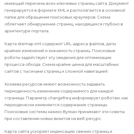
имеющий перечень всех ключевых страниц сайта. Документ
генерируется в формате XML и располагается в основной
папке для обращения поисковых краулеров. Схема
облегчает обнаружение страниц, находящихся глубоко в
архитектуре портала.
Карта sitemap.xml содержит URL-адреса файлов, даты
крайних изменений и значимость страниц. Поисковые
роботы задействуют эту сведения для оптимизации
процесса обхода. Схема крайне ценна для масштабных
сайтов с тысячами страниц и сложной навигацией.
Хозяева ресурсов имеют возможность задавать
периодичность изменения содержимого для каждой
страницы. Параметр changefreq информирует роботам, как
периодически изменяется содержание страницы.
Поисковые системы казино Вулкан принимают эти советы
при составлении новых визитов на веб-ресурс.
Карта сайта ускоряет индексацию свежих страниц и