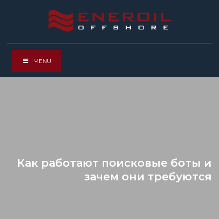
MENU
Как работают поисковые боты и
зачем они требуются