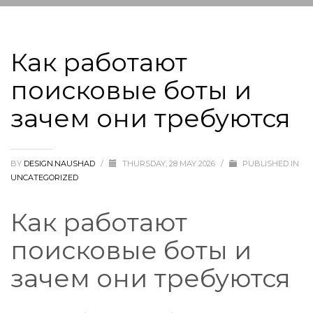
Как работают
поисковые боты и
зачем они требуются
BY
DESIGN.NAUSHAD
/
THURSDAY, 28 MAY 2026
/
PUBLISHED IN
UNCATEGORIZED
Как работают
поисковые боты и
зачем они требуются