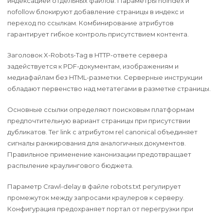
индексацией отдельных файлов. Параметры noindex и
nofollow блокируют добавление страницы в индекс и
переход по ссылкам. Комбинирование атрибутов
гарантирует гибкое контроль присутствием контента.
Заголовок X-Robots-Tag в HTTP-ответе сервера
задействуется к PDF-документам, изображениям и
медиафайлам без HTML-разметки. Серверные инструкции
обладают первенство над метатегами в разметке страницы.
Основные ссылки определяют поисковым платформам
предпочтительную вариант страницы при присутствии
дубликатов. Тег link с атрибутом rel canonical объединяет
сигналы ранжирования для аналогичных документов.
Правильное применение канонизации предотвращает
распыление краулингового бюджета.
Параметр Crawl-delay в файле robots.txt регулирует
промежуток между запросами краулеров к серверу.
Конфигурация предохраняет портал от перегрузки при