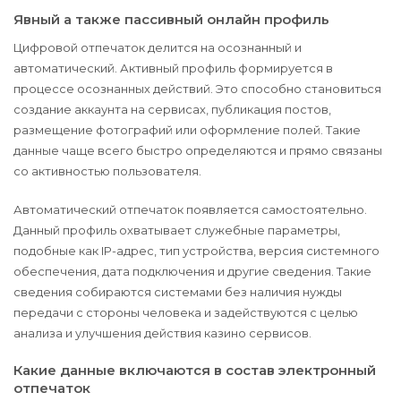
Явный а также пассивный онлайн профиль
Цифровой отпечаток делится на осознанный и
автоматический. Активный профиль формируется в
процессе осознанных действий. Это способно становиться
создание аккаунта на сервисах, публикация постов,
размещение фотографий или оформление полей. Такие
данные чаще всего быстро определяются и прямо связаны
со активностью пользователя.
Автоматический отпечаток появляется самостоятельно.
Данный профиль охватывает служебные параметры,
подобные как IP-адрес, тип устройства, версия системного
обеспечения, дата подключения и другие сведения. Такие
сведения собираются системами без наличия нужды
передачи с стороны человека и задействуются с целью
анализа и улучшения действия казино сервисов.
Какие данные включаются в состав электронный
отпечаток