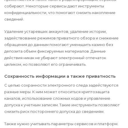
собирают. Некоторые сервисы дают инструменты
конфиденциальности, что помогают снизить накопление
сведений.
Удаление устаревших аккаунтов, удаление истории,
задействование режимов приватного обзора и снижение
обращения до данным помогают уменьшить казино без
депозита объем фиксируемых материалов. Данные
действия никак не убирают электронный отпечаток
целиком, но позволяют его ограничивать.
Сохранность информации а также приватность
С целью сохранности электронного следа задействуются
разные меры. К ним может относиться криптозащита
каналов, использование сложных кодов и управление
допуска к учетным записям. Такие инструменты позволяют
снизить риск постороннего допуска до сведениям.
Также нужно учитывать параметры сервисов и платформ.