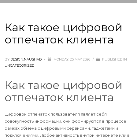
Как такое цифровой
отпечаток клиента
BY
DESIGN.NAUSHAD
/
MONDAY, 25 MAY 2026
/
PUBLISHED IN
UNCATEGORIZED
Как такое цифровой
отпечаток клиента
Цифровой отпечаток пользователя являет себя
совокупность информации, они формируются в процессе
рамках обмена с цифровыми сервисами, гаджетами и
подключениями. Любое активность внутри интернете или в