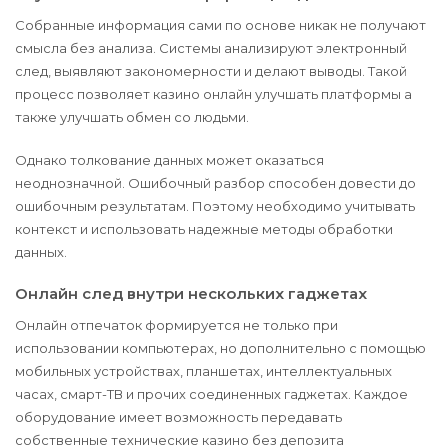
Собранные информация сами по основе никак не получают
смысла без анализа. Системы анализируют электронный
след, выявляют закономерности и делают выводы. Такой
процесс позволяет казино онлайн улучшать платформы а
также улучшать обмен со людьми.
Однако толкование данных может оказаться
неоднозначной. Ошибочный разбор способен довести до
ошибочным результатам. Поэтому необходимо учитывать
контекст и использовать надежные методы обработки
данных.
Онлайн след внутри нескольких гаджетах
Онлайн отпечаток формируется не только при
использовании компьютерах, но дополнительно с помощью
мобильных устройствах, планшетах, интеллектуальных
часах, смарт-ТВ и прочих соединенных гаджетах. Каждое
оборудование имеет возможность передавать
собственные технические казино без депозита