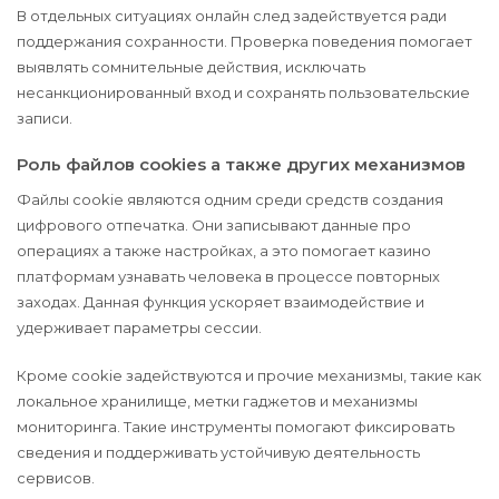
В отдельных ситуациях онлайн след задействуется ради
поддержания сохранности. Проверка поведения помогает
выявлять сомнительные действия, исключать
несанкционированный вход и сохранять пользовательские
записи.
Роль файлов cookies а также других механизмов
Файлы cookie являются одним среди средств создания
цифрового отпечатка. Они записывают данные про
операциях а также настройках, а это помогает казино
платформам узнавать человека в процессе повторных
заходах. Данная функция ускоряет взаимодействие и
удерживает параметры сессии.
Кроме cookie задействуются и прочие механизмы, такие как
локальное хранилище, метки гаджетов и механизмы
мониторинга. Такие инструменты помогают фиксировать
сведения и поддерживать устойчивую деятельность
сервисов.