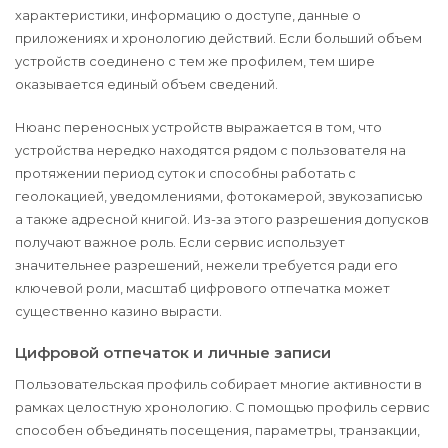
характеристики, информацию о доступе, данные о
приложениях и хронологию действий. Если больший объем
устройств соединено с тем же профилем, тем шире
оказывается единый объем сведений.
Нюанс переносных устройств выражается в том, что
устройства нередко находятся рядом с пользователя на
протяжении период суток и способны работать с
геолокацией, уведомлениями, фотокамерой, звукозаписью
а также адресной книгой. Из-за этого разрешения допусков
получают важное роль. Если сервис использует
значительнее разрешений, нежели требуется ради его
ключевой роли, масштаб цифрового отпечатка может
существенно казино вырасти.
Цифровой отпечаток и личные записи
Пользовательская профиль собирает многие активности в
рамках целостную хронологию. С помощью профиль сервис
способен объединять посещения, параметры, транзакции,