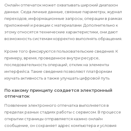
Онлайн отпечаток может охватывать широкий диапазон
данных. Сюда личные данные, связные параметры, журнал
переходов, информационные запросы, операции в рамках
приложений и реакции с материалами. Дополнительно к
этому относятся технические характеристики, они дают
возможность системам корректно выполнять обращения.
Кроме того фиксируются пользовательские сведения. К
примеру, время, проведенное внутри ресурсе,
последовательность операций, отклик на элементы
интерфейса. Такие сведения позволяют платформам
изучать активность а также улучшать цифровой путь.
По какому принципу создается электронный
отпечаток
Появление электронного отпечатка выполняется в
пределах разных стадиях работы с сервисом. В процессе
открытии страницы отправляется казино онлайн
сообщение, он сохраняет адрес компьютера и условия