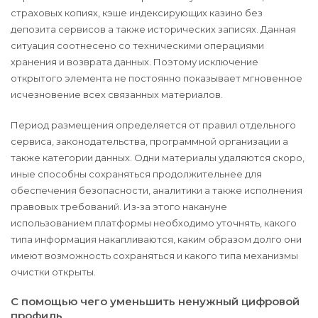
страховых копиях, кэше индексирующих казино без
депозита сервисов а также исторических записях. Данная
ситуация соотнесено со техническими операциями
хранения и возврата данных. Поэтому исключение
открытого элемента не постоянно показывает мгновенное
исчезновение всех связанных материалов.
Период размещения определяется от правил отдельного
сервиса, законодательства, программной организации а
также категории данных. Одни материалы удаляются скоро,
иные способны сохраняться продолжительнее для
обеспечения безопасности, аналитики а также исполнения
правовых требований. Из-за этого накануне
использованием платформы необходимо уточнять, какого
типа информация накапливаются, каким образом долго они
имеют возможность сохраняться и какого типа механизмы
очистки открыты.
С помощью чего уменьшить ненужный цифровой
профиль