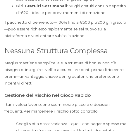
Giri Gratuiti Settimanali
: 50 giri gratuiti con un deposito
di €20—ideale per brevi momenti di emozione.
Il pacchetto di benvenuto—100% fino a €500 più 200 giri gratuiti
—può essere richiesto rapidamente se sei nuovo sulla
piattaforma e vuoi entrare subito in azione.
Nessuna Struttura Complessa
Magius mantiene semplice la sua struttura di bonus; non c’è
bisogno di inseguire livelli o accumulare punti prima di ricevere
premi—un vantaggio chiave per i giocatori che preferiscono
incentivi diretti.
Gestione del Rischio nel Gioco Rapido
I turni veloci favoriscono scommesse piccole e decisioni
frequenti. Per mantenere il rischio sotto controllo:
Scegli slot a bassa varianza—quelli che pagano spesso ma
di importi più piccoli per vincita.
Usa limiti di puntata