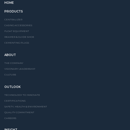
HOME
PRODUCTS
CENTRALIZER
CASING ACCESSORIES
FLOAT EQUIPMENT
REAMER & GUIDE SHOE
CEMENTING PLUGS
ABOUT
THE COMPANY
VISIONARY LEADERSHIP
CULTURE
OUTLOOK
TECHNOLOGY TO INNOVATE
CERTIFICATIONS
SAFETY, HEALTH & ENVIRONMENT
QUALITY COMMITMENT
CAREERS
INSIGHT