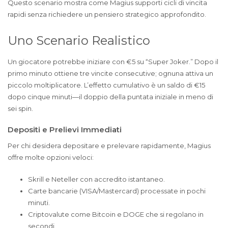
Questo scenario mostra come Magius supporti cicli di vincita
rapidi senza richiedere un pensiero strategico approfondito.
Uno Scenario Realistico
Un giocatore potrebbe iniziare con €5 su “Super Joker.” Dopo il
primo minuto ottiene tre vincite consecutive; ognuna attiva un
piccolo moltiplicatore. L’effetto cumulativo è un saldo di €15
dopo cinque minuti—il doppio della puntata iniziale in meno di
sei spin.
Depositi e Prelievi Immediati
Per chi desidera depositare e prelevare rapidamente, Magius
offre molte opzioni veloci:
Skrill e Neteller con accredito istantaneo.
Carte bancarie (VISA/Mastercard) processate in pochi
minuti.
Criptovalute come Bitcoin e DOGE che si regolano in
secondi.