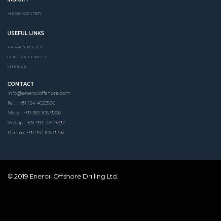
MEDIA CENTER
USEFUL LINKS
PRIVACY POLICY
CODE OF CONDUCT
SITEMAP
CONTACT
info@eneroiloffshore.com
Tel. : +91 124 4023550
Mob. : +91 931 105 9292
WApp : +91 931 105 9292
TGram: +91 931 105 9292
© 2019 Eneroil Offshore Drilling Ltd.
.
.