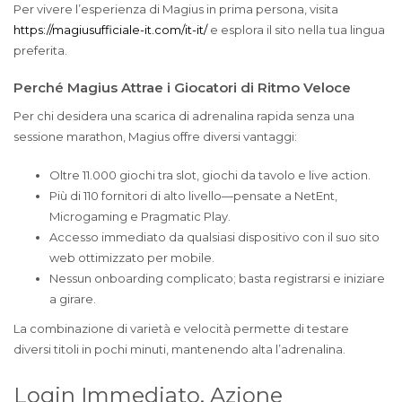
Per vivere l’esperienza di Magius in prima persona, visita
https://magiusufficiale-it.com/it-it/
e esplora il sito nella tua lingua
preferita.
Perché Magius Attrae i Giocatori di Ritmo Veloce
Per chi desidera una scarica di adrenalina rapida senza una
sessione marathon, Magius offre diversi vantaggi:
Oltre 11.000 giochi tra slot, giochi da tavolo e live action.
Più di 110 fornitori di alto livello—pensate a NetEnt,
Microgaming e Pragmatic Play.
Accesso immediato da qualsiasi dispositivo con il suo sito
web ottimizzato per mobile.
Nessun onboarding complicato; basta registrarsi e iniziare
a girare.
La combinazione di varietà e velocità permette di testare
diversi titoli in pochi minuti, mantenendo alta l’adrenalina.
Login Immediato, Azione