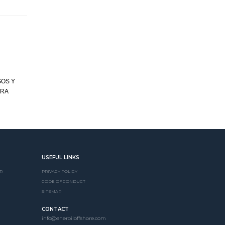
GOS Y
ARA
USEFUL LINKS
R
PRIVACY POLICY
CODE OF CONDUCT
SITEMAP
CONTACT
info@eneroiloffshore.com