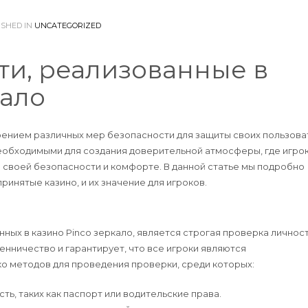
SHED IN
UNCATEGORIZED
ти, реализованные в
кало
дрением различных мер безопасности для защиты своих пользова
еобходимыми для создания доверительной атмосферы, где игрок
 своей безопасности и комфорте. В данной статье мы подробно
инятые казино, и их значение для игроков.
ных в казино Pinco зеркало, является строгая проверка личнос
нничество и гарантирует, что все игроки являются
о методов для проведения проверки, среди которых:
ь, таких как паспорт или водительские права.