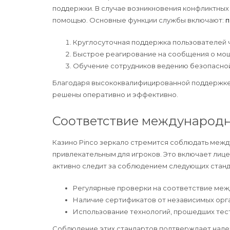
поддержки. В случае возникновения конфликтных 
помощью. Основные функции службы включают:
п
Круглосуточная поддержка пользователей ч
Быстрое реагирование на сообщения о мош
Обучение сотрудников ведению безопасной
Благодаря высококвалифицированной поддержке, 
решены оперативно и эффективно.
Соответствие международ
Казино Pinco зеркало стремится соблюдать межд
привлекательным для игроков. Это включает лице
активно следит за соблюдением следующих станд
Регулярные проверки на соответствие меж
Наличие сертификатов от независимых орга
Использование технологий, прошедших тест
Соблюдение этих стандартов подтверждает надеж