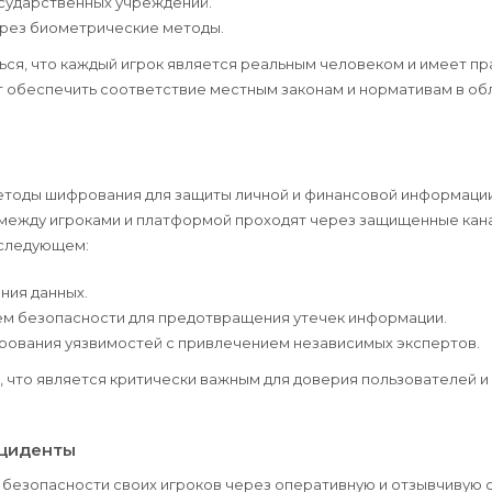
осударственных учреждений.
рез биометрические методы.
ься, что каждый игрок является реальным человеком и имеет пр
ет обеспечить соответствие местным законам и нормативам в об
етоды шифрования для защиты личной и финансовой информаци
 между игроками и платформой проходят через защищенные кан
 следующем:
ния данных.
ем безопасности для предотвращения утечек информации.
ирования уязвимостей с привлечением независимых экспертов.
 что является критически важным для доверия пользователей и 
нциденты
 безопасности своих игроков через оперативную и отзывчивую 