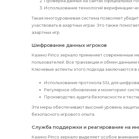
Проверка данных на сайтах официальных г
Использование технологий верификации че
Такая многоуровневая система позволяет убедит
участвовать в азартных играх. Это также помога
азартных игр.
Шифрование данных игроков
Казино Pinco зеркало применяет современные м
пользователей. Все транзакции и обмен данными
Ключевые аспекты этого подхода заключаются в
Использование протокола SSL для шифрова
Регулярное обновление и мониторинг сист
Производство аудита безопасности и тест
Эти меры обеспечивают высокий уровень защиты,
безопасного игрового опыта.
Служба поддержки и реагирование на и
Казино Pinco зеркало выделяет особое внимание