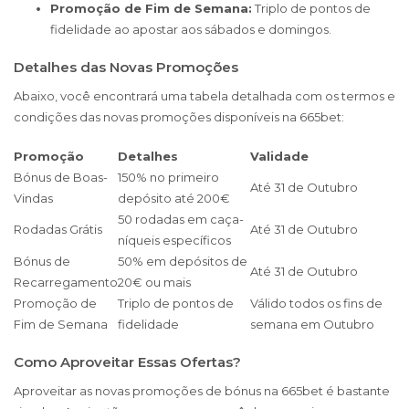
Promoção de Fim de Semana:
Triplo de pontos de
fidelidade ao apostar aos sábados e domingos.
Detalhes das Novas Promoções
Abaixo, você encontrará uma tabela detalhada com os termos e
condições das novas promoções disponíveis na 665bet:
Promoção
Detalhes
Validade
Bónus de Boas-
150% no primeiro
Até 31 de Outubro
Vindas
depósito até 200€
50 rodadas em caça-
Rodadas Grátis
Até 31 de Outubro
níqueis específicos
Bónus de
50% em depósitos de
Até 31 de Outubro
Recarregamento
20€ ou mais
Promoção de
Triplo de pontos de
Válido todos os fins de
Fim de Semana
fidelidade
semana em Outubro
Como Aproveitar Essas Ofertas?
Aproveitar as novas promoções de bónus na 665bet é bastante