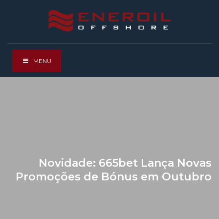
MENU
Novidade: 665bet Lança Novas
Promoções de Bónus em Outubro