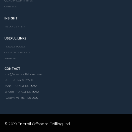
QUALITY COMMITMENT
CAREERS
INSIGHT
MEDIA CENTER
USEFUL LINKS
PRIVACY POLICY
CODE OF CONDUCT
SITEMAP
CONTACT
info@eneroiloffshore.com
Tel. : +91 124 4023550
Mob. : +91 931 105 9292
WApp : +91 931 105 9292
TGram: +91 931 105 9292
© 2019 Eneroil Offshore Drilling Ltd.