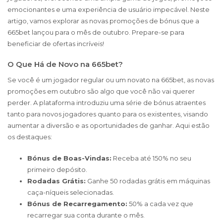
emocionantes e uma experiência de usuário impecável. Neste
artigo, vamos explorar as novas promoções de bónus que a
665bet lançou para o mês de outubro. Prepare-se para
beneficiar de ofertas incríveis!
O Que Há de Novo na 665bet?
Se você é um jogador regular ou um novato na 665bet, as novas
promoções em outubro são algo que você não vai querer
perder. A plataforma introduziu uma série de bónus atraentes
tanto para novos jogadores quanto para os existentes, visando
aumentar a diversão e as oportunidades de ganhar. Aqui estão
os destaques:
Bónus de Boas-Vindas:
Receba até 150% no seu
primeiro depósito.
Rodadas Grátis:
Ganhe 50 rodadas grátis em máquinas
caça-níqueis selecionadas.
Bónus de Recarregamento:
50% a cada vez que
recarregar sua conta durante o mês.