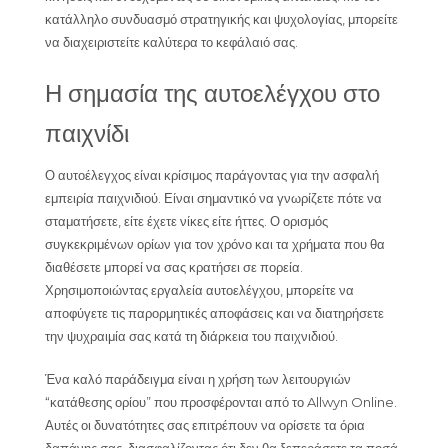
κατάλληλο συνδυασμό στρατηγικής και ψυχολογίας, μπορείτε
να διαχειριστείτε καλύτερα το κεφάλαιό σας.
Η σημασία της αυτοελέγχου στο
παιχνίδι
Ο αυτοέλεγχος είναι κρίσιμος παράγοντας για την ασφαλή
εμπειρία παιχνιδιού. Είναι σημαντικό να γνωρίζετε πότε να
σταματήσετε, είτε έχετε νίκες είτε ήττες. Ο ορισμός
συγκεκριμένων ορίων για τον χρόνο και τα χρήματα που θα
διαθέσετε μπορεί να σας κρατήσει σε πορεία.
Χρησιμοποιώντας εργαλεία αυτοελέγχου, μπορείτε να
αποφύγετε τις παρορμητικές αποφάσεις και να διατηρήσετε
την ψυχραιμία σας κατά τη διάρκεια του παιχνιδιού.
Ένα καλό παράδειγμα είναι η χρήση των λειτουργιών
“κατάθεσης ορίου” που προσφέρονται από το Allwyn Online.
Αυτές οι δυνατότητες σας επιτρέπουν να ορίσετε τα όρια