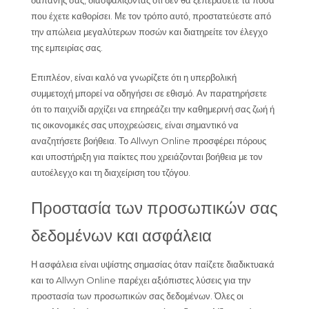
δαπάνης σας, διασφαλίζοντας ότι δεν θα ξεπεράσετε τα ποσά
που έχετε καθορίσει. Με τον τρόπο αυτό, προστατεύεστε από
την απώλεια μεγαλύτερων ποσών και διατηρείτε τον έλεγχο
της εμπειρίας σας.
Επιπλέον, είναι καλό να γνωρίζετε ότι η υπερβολική
συμμετοχή μπορεί να οδηγήσει σε εθισμό. Αν παρατηρήσετε
ότι το παιχνίδι αρχίζει να επηρεάζει την καθημερινή σας ζωή ή
τις οικονομικές σας υποχρεώσεις, είναι σημαντικό να
αναζητήσετε βοήθεια. Το Allwyn Online προσφέρει πόρους
και υποστήριξη για παίκτες που χρειάζονται βοήθεια με τον
αυτοέλεγχο και τη διαχείριση του τζόγου.
Προστασία των προσωπικών σας
δεδομένων και ασφάλεια
Η ασφάλεια είναι υψίστης σημασίας όταν παίζετε διαδικτυακά
και το Allwyn Online παρέχει αξιόπιστες λύσεις για την
προστασία των προσωπικών σας δεδομένων. Όλες οι