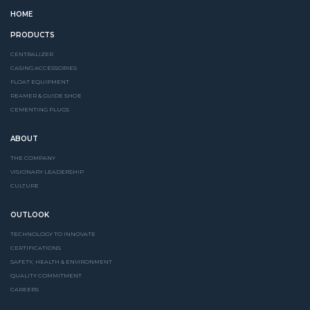
HOME
PRODUCTS
CENTRALIZER
CASING ACCESSORIES
FLOAT EQUIPMENT
REAMER & GUIDE SHOE
CEMENTING PLUGS
ABOUT
THE COMPANY
VISIONARY LEADERSHIP
CULTURE
OUTLOOK
TECHNOLOGY TO INNOVATE
CERTIFICATIONS
SAFETY, HEALTH & ENVIRONMENT
QUALITY COMMITMENT
CAREERS