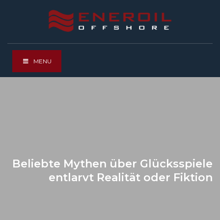
MENU
Beliebte Mythen über Glücksspiele
entlarvt Realität oder Fiktion