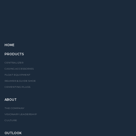
HOME
PRODUCTS
CENTRALIZER
CASING ACCESSORIES
FLOAT EQUIPMENT
REAMER & GUIDE SHOE
CEMENTING PLUGS
ABOUT
THE COMPANY
VISIONARY LEADERSHIP
CULTURE
OUTLOOK