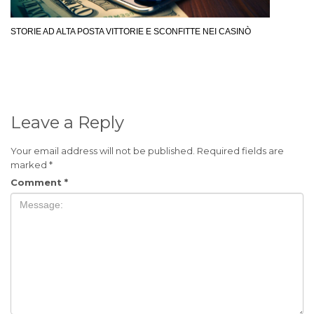
STORIE AD ALTA POSTA VITTORIE E SCONFITTE NEI CASINÒ
Leave a Reply
Your email address will not be published.
Required fields are
marked
*
Comment
*