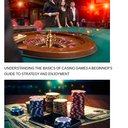
UNDERSTANDING THE BASICS OF CASINO GAMES A BEGINNER'S
GUIDE TO STRATEGY AND ENJOYMENT