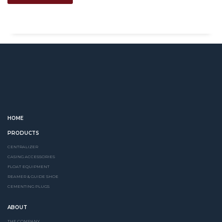
HOME
PRODUCTS
CENTRALIZER
CASING ACCESSORIES
FLOAT EQUIPMENT
REAMER & GUIDE SHOE
CEMENTING PLUGS
ABOUT
THE COMPANY