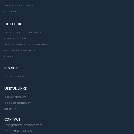
VISIONARY LEADERSHIP
CULTURE
OUTLOOK
TECHNOLOGY TO INNOVATE
CERTIFICATIONS
SAFETY, HEALTH & ENVIRONMENT
QUALITY COMMITMENT
CAREERS
INSIGHT
MEDIA CENTER
USEFUL LINKS
PRIVACY POLICY
CODE OF CONDUCT
SITEMAP
CONTACT
info@eneroiloffshore.com
Tel. : +91 124 4023550