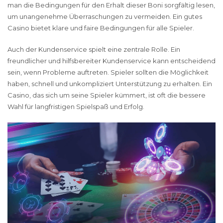
man die Bedingungen für den Erhalt dieser Boni sorgfältig lesen,
um unangenehme Überraschungen zu vermeiden. Ein gutes
Casino bietet klare und faire Bedingungen für alle Spieler.
Auch der Kundenservice spielt eine zentrale Rolle. Ein
freundlicher und hilfsbereiter Kundenservice kann entscheidend
sein, wenn Probleme auftreten. Spieler sollten die Möglichkeit
haben, schnell und unkompliziert Unterstützung zu erhalten. Ein
Casino, das sich um seine Spieler kümmert, ist oft die bessere
Wahl für langfristigen Spielspaß und Erfolg.