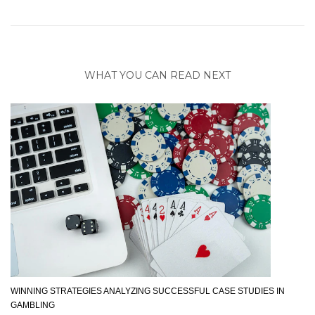
WHAT YOU CAN READ NEXT
WINNING STRATEGIES ANALYZING SUCCESSFUL CASE STUDIES IN
GAMBLING