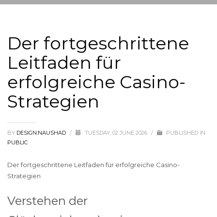
Der fortgeschrittene
Leitfaden für
erfolgreiche Casino-
Strategien
BY
DESIGN.NAUSHAD
/
TUESDAY, 02 JUNE 2026
/
PUBLISHED IN
PUBLIC
Der fortgeschrittene Leitfaden für erfolgreiche Casino-
Strategien
Verstehen der