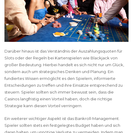
Darüber hinaus ist das Verständnis der Auszahlungsquoten für
Slots oder der Regeln bei Kartenspielen wie Blackjack von
großer Bedeutung. Hierbei handelt es sich nicht nur um Glück,
sondern auch um strategisches Denken und Planung. Ein
fundiertes Wissen ermöglicht es den Spielern, informierte
Entscheidungen zu treffen und ihre Einsätze entsprechend zu
steuern. Spieler sollten sich immer bewusst sein, dass die
Casinos langfristig einen Vorteil haben, doch die richtige
Strategie kann diesen Vorteil verringern.
Ein weiterer wichtiger Aspekt ist das Bankroll-Management.
Spieler sollten stets ein festgelegtes Budget haben und sich
daran halten, um unnötige Verluste zu vermeiden. Indem man