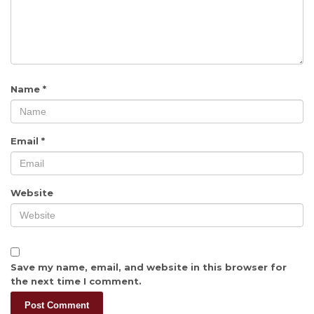
Name
*
Email
*
Website
Save my name, email, and website in this browser for
the next time I comment.