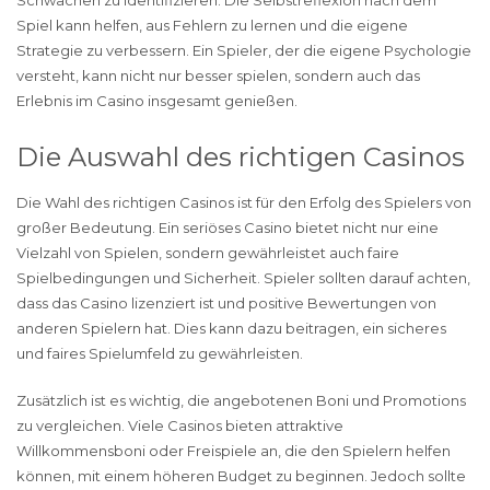
Spiel kann helfen, aus Fehlern zu lernen und die eigene
Strategie zu verbessern. Ein Spieler, der die eigene Psychologie
versteht, kann nicht nur besser spielen, sondern auch das
Erlebnis im Casino insgesamt genießen.
Die Auswahl des richtigen Casinos
Die Wahl des richtigen Casinos ist für den Erfolg des Spielers von
großer Bedeutung. Ein seriöses Casino bietet nicht nur eine
Vielzahl von Spielen, sondern gewährleistet auch faire
Spielbedingungen und Sicherheit. Spieler sollten darauf achten,
dass das Casino lizenziert ist und positive Bewertungen von
anderen Spielern hat. Dies kann dazu beitragen, ein sicheres
und faires Spielumfeld zu gewährleisten.
Zusätzlich ist es wichtig, die angebotenen Boni und Promotions
zu vergleichen. Viele Casinos bieten attraktive
Willkommensboni oder Freispiele an, die den Spielern helfen
können, mit einem höheren Budget zu beginnen. Jedoch sollte