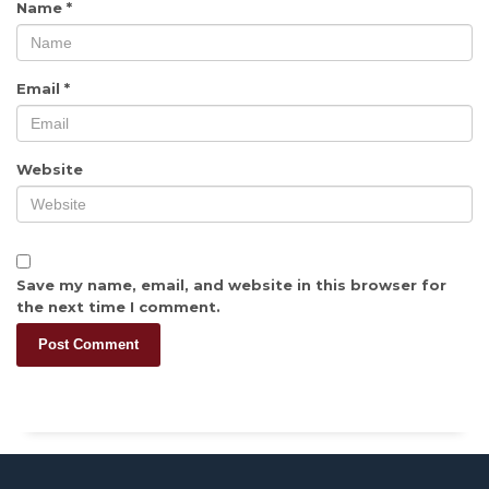
Name
*
Email
*
Website
Save my name, email, and website in this browser for
the next time I comment.