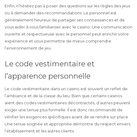
Enfin, n’hésitez pas à poser des questions sur les règles des jeux
ou à demander des recommandations. Le personnel est
généralement heureux de partager ses connaissances et de
vous aider à vous familiariser avec le casino. Une communication
ouverte et respectueuse avec le personnel peut enrichir votre
expérience et vous permettre de mieux comprendre
l’environnement de jeu.
Le code vestimentaire et
l’apparence personnelle
Le code vestimentaire dans un casino est souvent un reflet de
l’ambiance et de la classe du lieu. Bien que certains casinos
aient des codes vestimentaires décontractés, d’autres peuvent
exiger une tenue plus formelle. Il est donc recommandé de
vérifier les exigences spécifiques avant de se rendre sur place.
Une tenue soignée et appropriée démontre du respect envers
l’établissement et les autres clients.