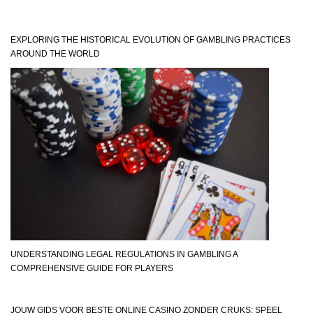
EXPLORING THE HISTORICAL EVOLUTION OF GAMBLING PRACTICES
AROUND THE WORLD
UNDERSTANDING LEGAL REGULATIONS IN GAMBLING A
COMPREHENSIVE GUIDE FOR PLAYERS
JOUW GIDS VOOR BESTE ONLINE CASINO ZONDER CRUKS: SPEEL