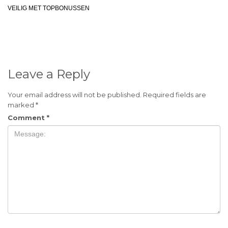
VEILIG MET TOPBONUSSEN
Leave a Reply
Your email address will not be published.
Required fields are
marked
*
Comment
*