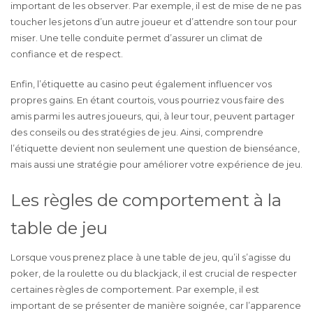
important de les observer. Par exemple, il est de mise de ne pas
toucher les jetons d’un autre joueur et d’attendre son tour pour
miser. Une telle conduite permet d’assurer un climat de
confiance et de respect.
Enfin, l’étiquette au casino peut également influencer vos
propres gains. En étant courtois, vous pourriez vous faire des
amis parmi les autres joueurs, qui, à leur tour, peuvent partager
des conseils ou des stratégies de jeu. Ainsi, comprendre
l’étiquette devient non seulement une question de bienséance,
mais aussi une stratégie pour améliorer votre expérience de jeu.
Les règles de comportement à la
table de jeu
Lorsque vous prenez place à une table de jeu, qu’il s’agisse du
poker, de la roulette ou du blackjack, il est crucial de respecter
certaines règles de comportement. Par exemple, il est
important de se présenter de manière soignée, car l’apparence