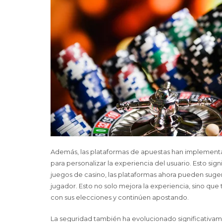
Además, las plataformas de apuestas han implementado
para personalizar la experiencia del usuario. Esto si
juegos de casino, las plataformas ahora pueden suger
jugador. Esto no solo mejora la experiencia, sino qu
con sus elecciones y continúen apostando.
La seguridad también ha evolucionado significativam