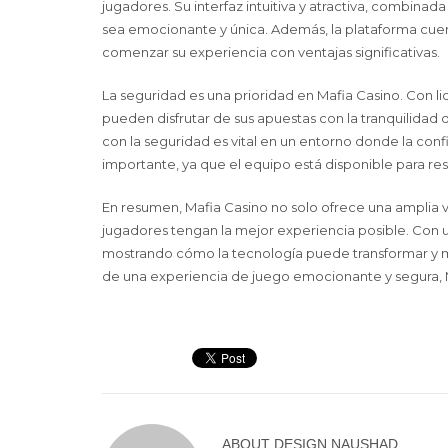
jugadores. Su interfaz intuitiva y atractiva, combina
sea emocionante y única. Además, la plataforma cue
comenzar su experiencia con ventajas significativas.
La seguridad es una prioridad en Mafia Casino. Con li
pueden disfrutar de sus apuestas con la tranquilidad
con la seguridad es vital en un entorno donde la confi
importante, ya que el equipo está disponible para res
En resumen, Mafia Casino no solo ofrece una amplia 
jugadores tengan la mejor experiencia posible. Con un 
mostrando cómo la tecnología puede transformar y me
de una experiencia de juego emocionante y segura, M
ABOUT
DESIGN.NAUSHAD