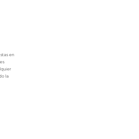
estas en
res
lquier
do la