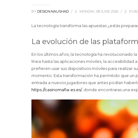
BY
DESIGN.NAUSHAD
/
MONDAY, 08 JUNE 2026
/
PUBL
La tecnología transforma las apuestas ¿estás prepar
La evolución de las platafor
En los últimos años, la tecnología ha revolucionado l
línea hasta las aplicaciones móviles, la accesibilida
prefieren usar sus dispositivos móviles para realizar 
momento. Esta transformación ha permitido que un púb
entrada a nuevos jugadores que antes podían haber
https://casinomafia-es.es/
, donde encontraras una exp