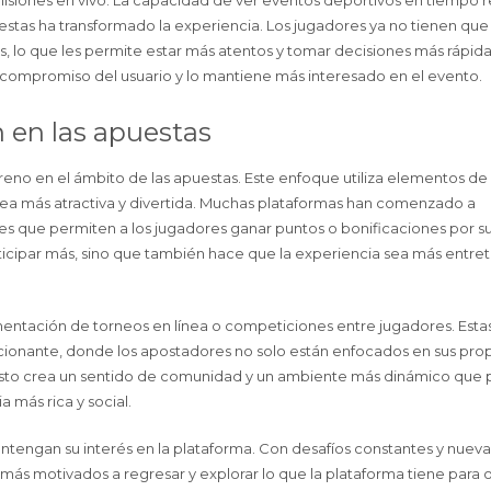
misiones en vivo. La capacidad de ver eventos deportivos en tiempo r
estas ha transformado la experiencia. Los jugadores ya no tienen que
, lo que les permite estar más atentos y tomar decisiones más rápida
el compromiso del usuario y lo mantiene más interesado en el evento.
n en las apuestas
eno en el ámbito de las apuestas. Este enfoque utiliza elementos de
sea más atractiva y divertida. Muchas plataformas han comenzado a
es que permiten a los jugadores ganar puntos o bonificaciones por s
articipar más, sino que también hace que la experiencia sea más entre
entación de torneos en línea o competiciones entre jugadores. Esta
ionante, donde los apostadores no solo están enfocados en sus prop
 Esto crea un sentido de comunidad y un ambiente más dinámico que
 más rica y social.
ntengan su interés en la plataforma. Con desafíos constantes y nueva
ás motivados a regresar y explorar lo que la plataforma tiene para o