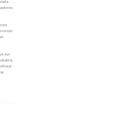
isita
ugadores
dores
mpromiso
el
ue sus
dustria,
sfrutar
ar.