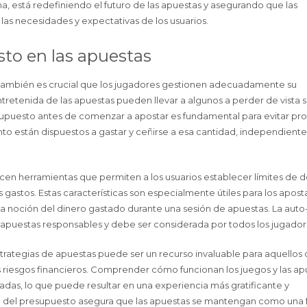
, está redefiniendo el futuro de las apuestas y asegurando que las
las necesidades y expectativas de los usuarios.
to en las apuestas
 también es crucial que los jugadores gestionen adecuadamente su
ntretenida de las apuestas pueden llevar a algunos a perder de vista 
resupuesto antes de comenzar a apostar es fundamental para evitar p
nto están dispuestos a gastar y ceñirse a esa cantidad, independien
en herramientas que permiten a los usuarios establecer límites de 
 gastos. Estas características son especialmente útiles para los apos
 noción del dinero gastado durante una sesión de apuestas. La auto
e apuestas responsables y debe ser considerada por todos los jugador
strategias de apuestas puede ser un recurso invaluable para aquellos
s riesgos financieros. Comprender cómo funcionan los juegos y las ap
das, lo que puede resultar en una experiencia más gratificante y
n del presupuesto asegura que las apuestas se mantengan como una