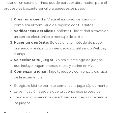
Iniciar en un casino en línea puede parecer abrumador, pero el
proceso es bastante sencillo si sigues estos pasos:
Crear una cuenta:
Visita el sitio web del casino y
completa el formulario de registro con tus datos.
Verificar tus detalles:
Confirma tu identidad a través de
un correo electrónico o mensaje de texto.
Hacer un depósito:
Selecciona tu método de pago
preferido y realiza tu primer depósito utilizando Webpay
o Khipu.
Seleccionar tu juego:
Explora el catálogo de juegos,
que incluye tragamonedas, mesa y casino en vivo.
Comenzar a jugar:
Elige tu juego y comienza a disfrutar
de la experiencia.
El registro fácil te permite comenzar a jugar rápidamente.
La verificación asegura que tu cuenta esté protegida.
Los depósitos sencillos garantizan un acceso inmediato a
los juegos.