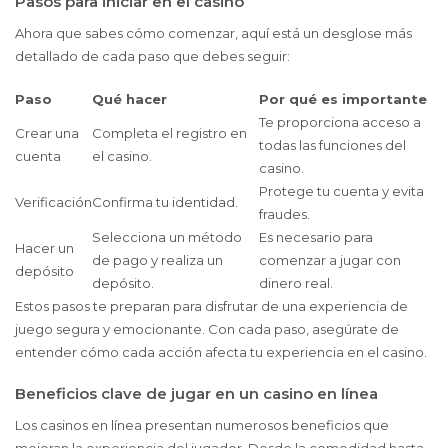
Pasos para iniciar en el casino
Ahora que sabes cómo comenzar, aquí está un desglose más
detallado de cada paso que debes seguir:
Paso
Qué hacer
Por qué es importante
Te proporciona acceso a
Crear una
Completa el registro en
todas las funciones del
cuenta
el casino.
casino.
Protege tu cuenta y evita
Verificación
Confirma tu identidad.
fraudes.
Selecciona un método
Es necesario para
Hacer un
de pago y realiza un
comenzar a jugar con
depósito
depósito.
dinero real.
Estos pasos te preparan para disfrutar de una experiencia de
juego segura y emocionante. Con cada paso, asegúrate de
entender cómo cada acción afecta tu experiencia en el casino.
Beneficios clave de jugar en un casino en línea
Los casinos en línea presentan numerosos beneficios que