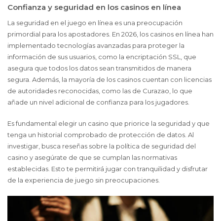
Confianza y seguridad en los casinos en línea
La seguridad en el juego en línea es una preocupación
primordial para los apostadores. En 2026, los casinos en línea han
implementado tecnologías avanzadas para proteger la
información de sus usuarios, como la encriptación SSL, que
asegura que todos los datos sean transmitidos de manera
segura. Además, la mayoría de los casinos cuentan con licencias
de autoridades reconocidas, como las de Curazao, lo que
añade un nivel adicional de confianza para los jugadores.
Es fundamental elegir un casino que priorice la seguridad y que
tenga un historial comprobado de protección de datos. Al
investigar, busca reseñas sobre la política de seguridad del
casino y asegúrate de que se cumplan las normativas
establecidas. Esto te permitirá jugar con tranquilidad y disfrutar
de la experiencia de juego sin preocupaciones.