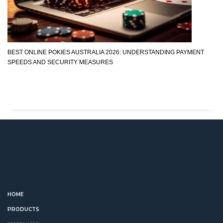
BEST ONLINE POKIES AUSTRALIA 2026: UNDERSTANDING PAYMENT
SPEEDS AND SECURITY MEASURES
HOME
PRODUCTS