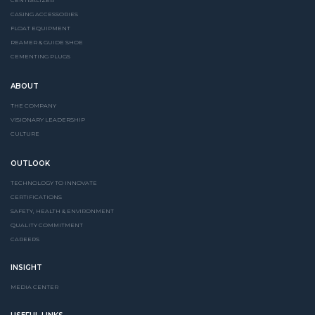
CENTRALIZER
CASING ACCESSORIES
FLOAT EQUIPMENT
REAMER & GUIDE SHOE
CEMENTING PLUGS
ABOUT
THE COMPANY
VISIONARY LEADERSHIP
CULTURE
OUTLOOK
TECHNOLOGY TO INNOVATE
CERTIFICATIONS
SAFETY, HEALTH & ENVIRONMENT
QUALITY COMMITMENT
CAREERS
INSIGHT
MEDIA CENTER