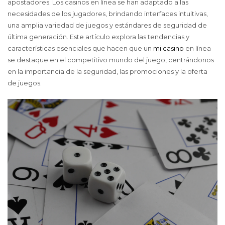
apostadores. Los casinos en línea se han adaptado a las
necesidades de los jugadores, brindando interfaces intuitivas,
una amplia variedad de juegos y estándares de seguridad de
última generación. Este artículo explora las tendencias y
características esenciales que hacen que un
mi casino
en línea
se destaque en el competitivo mundo del juego, centrándonos
en la importancia de la seguridad, las promociones y la oferta
de juegos.