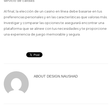
servicio de calidad.
Al final, la elección de un casino en línea debe basarse en tus
preferencias personales y en las características que valoras más.
Investigar y comparar las opciones te asegurará encontrar una
plataforma que se alinee con tus necesidades y te proporcione
una experiencia de juego memorable y segura.
ABOUT
DESIGN.NAUSHAD