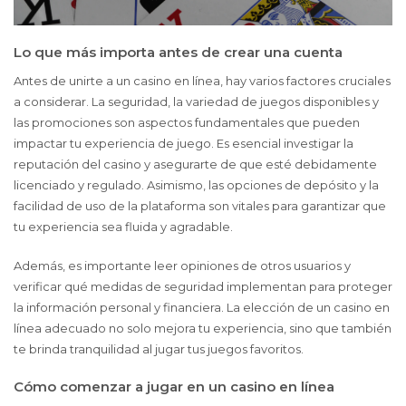
Lo que más importa antes de crear una cuenta
Antes de unirte a un casino en línea, hay varios factores cruciales
a considerar. La seguridad, la variedad de juegos disponibles y
las promociones son aspectos fundamentales que pueden
impactar tu experiencia de juego. Es esencial investigar la
reputación del casino y asegurarte de que esté debidamente
licenciado y regulado. Asimismo, las opciones de depósito y la
facilidad de uso de la plataforma son vitales para garantizar que
tu experiencia sea fluida y agradable.
Además, es importante leer opiniones de otros usuarios y
verificar qué medidas de seguridad implementan para proteger
la información personal y financiera. La elección de un casino en
línea adecuado no solo mejora tu experiencia, sino que también
te brinda tranquilidad al jugar tus juegos favoritos.
Cómo comenzar a jugar en un casino en línea