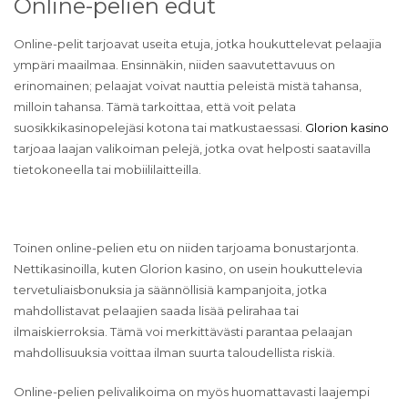
Online-pelien edut
Online-pelit tarjoavat useita etuja, jotka houkuttelevat pelaajia
ympäri maailmaa. Ensinnäkin, niiden saavutettavuus on
erinomainen; pelaajat voivat nauttia peleistä mistä tahansa,
milloin tahansa. Tämä tarkoittaa, että voit pelata
suosikkikasinopelejäsi kotona tai matkustaessasi.
Glorion kasino
tarjoaa laajan valikoiman pelejä, jotka ovat helposti saatavilla
tietokoneella tai mobiililaitteilla.
Toinen online-pelien etu on niiden tarjoama bonustarjonta.
Nettikasinoilla, kuten Glorion kasino, on usein houkuttelevia
tervetuliaisbonuksia ja säännöllisiä kampanjoita, jotka
mahdollistavat pelaajien saada lisää pelirahaa tai
ilmaiskierroksia. Tämä voi merkittävästi parantaa pelaajan
mahdollisuuksia voittaa ilman suurta taloudellista riskiä.
Online-pelien pelivalikoima on myös huomattavasti laajempi