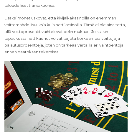
taloudelliset transaktionsa.
Lisäksi monet uskovat, että kivijalkakasinoilla on enemmän
voittomahdollisuuksia kuin nettikasinoilla. Tämä ei ole aina totta,
sillä voittoprosentit vaihtelevat pelin mukaan. Joissakin
tapauksissa nettikasinot voivat tarjota korkeampia voittoja ja
palautusprosentteja, joten on tärkeää vertailla eri vaihtoehtoja
ennen päätöksen tekemistä.