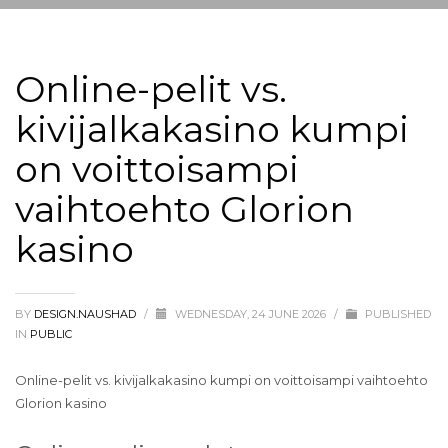
Online-pelit vs.
kivijalkakasino kumpi
on voittoisampi
vaihtoehto Glorion
kasino
BY
DESIGN.NAUSHAD
/
WEDNESDAY, 24 JUNE 2026
/
PUBLISHED
IN
PUBLIC
Online-pelit vs. kivijalkakasino kumpi on voittoisampi vaihtoehto
Glorion kasino