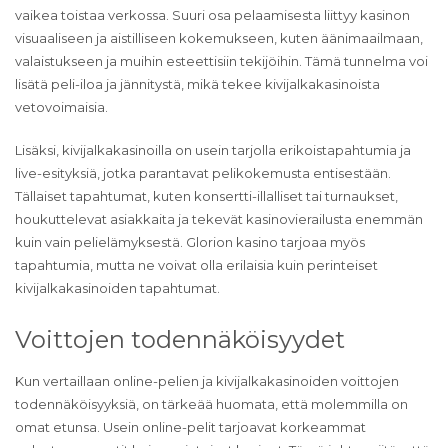
vaikea toistaa verkossa. Suuri osa pelaamisesta liittyy kasinon
visuaaliseen ja aistilliseen kokemukseen, kuten äänimaailmaan,
valaistukseen ja muihin esteettisiin tekijöihin. Tämä tunnelma voi
lisätä peli-iloa ja jännitystä, mikä tekee kivijalkakasinoista
vetovoimaisia.
Lisäksi, kivijalkakasinoilla on usein tarjolla erikoistapahtumia ja
live-esityksiä, jotka parantavat pelikokemusta entisestään.
Tällaiset tapahtumat, kuten konsertti-illalliset tai turnaukset,
houkuttelevat asiakkaita ja tekevät kasinovierailusta enemmän
kuin vain pelielämyksestä. Glorion kasino tarjoaa myös
tapahtumia, mutta ne voivat olla erilaisia kuin perinteiset
kivijalkakasinoiden tapahtumat.
Voittojen todennäköisyydet
Kun vertaillaan online-pelien ja kivijalkakasinoiden voittojen
todennäköisyyksiä, on tärkeää huomata, että molemmilla on
omat etunsa. Usein online-pelit tarjoavat korkeammat