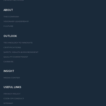
ABOUT
THE COMPANY
VISIONARY LEADERSHIP
CULTURE
OUTLOOK
TECHNOLOGY TO INNOVATE
CERTIFICATIONS
SAFETY, HEALTH & ENVIRONMENT
QUALITY COMMITMENT
CAREERS
INSIGHT
MEDIA CENTER
USEFUL LINKS
PRIVACY POLICY
CODE OF CONDUCT
SITEMAP