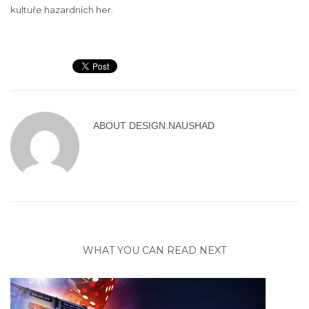
kultuře hazardních her.
ABOUT
DESIGN.NAUSHAD
WHAT YOU CAN READ NEXT