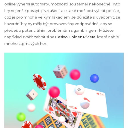
online výherní automaty, možnosti jsou téměř nekonečné. Tyto
hry nejenže poskytují vzrušení, ale také možnost vyhrát peníze,
což je pro mnohé velkým lákadlem. Je důležité si uvědomit, že
hazardní hry by měly být provozovány zodpovědně, aby se
předešlo potenciálním problémům s gamblingem. Můžete
například zvážit zahrát si na
Casino Golden Riviera
, které nabízí
mnoho zajímavých her.