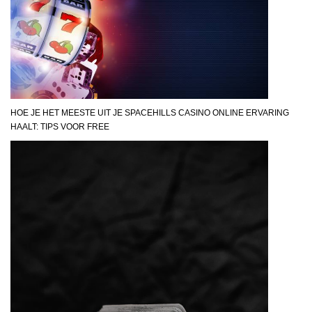
HOE JE HET MEESTE UIT JE SPACEHILLS CASINO ONLINE ERVARING
HAALT: TIPS VOOR FREE