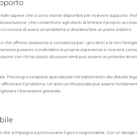
upporto
ntale sapere che ci sono risorse disponibili per ricevere supporto. Mol
oesclusione, che consentono agli utenti di limitare il proprio accesso
i riconosce di avere un problema e desidera fare un passo indietro.
o che offrono assistenza e consulenza per i giocatori e le loro famigli
 persone possono condividere le proprie esperienze e ricevere consig
visione con chi ha vissuto situazioni simili può essere un potente stru
e. Psicologi e terapeuti specializzati nel trattamento dei disturbi lega
er affrontare il problema. Un aiuto professionale può essere fondamen
migliorare il benessere generale.
bile
 che si impegna a promuovere il gioco responsabile. Con un design i