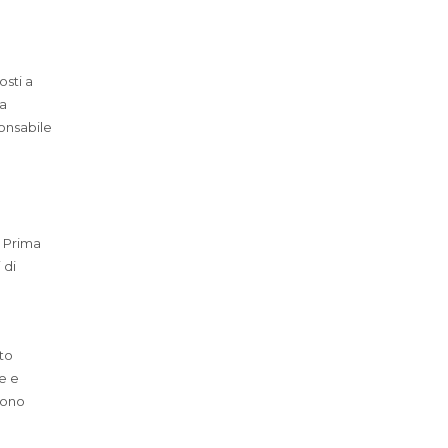
osti a
la
ponsabile
. Prima
 di
sto
e e
tono