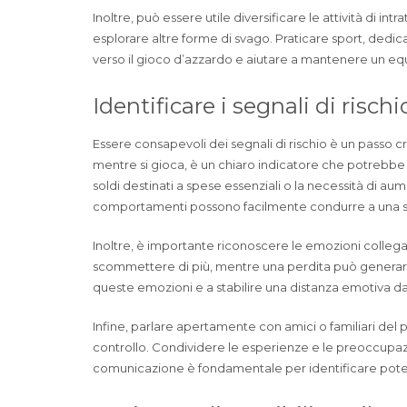
Inoltre, può essere utile diversificare le attività di i
esplorare altre forme di svago. Praticare sport, dedic
verso il gioco d’azzardo e aiutare a mantenere un equi
Identificare i segnali di rischi
Essere consapevoli dei segnali di rischio è un passo cr
mentre si gioca, è un chiaro indicatore che potrebbe e
soldi destinati a spese essenziali o la necessità di 
comportamenti possono facilmente condurre a una sp
Inoltre, è importante riconoscere le emozioni collegat
scommettere di più, mentre una perdita può generare f
queste emozioni e a stabilire una distanza emotiva d
Infine, parlare apertamente con amici o familiari del 
controllo. Condividere le esperienze e le preoccupaz
comunicazione è fondamentale per identificare potenz