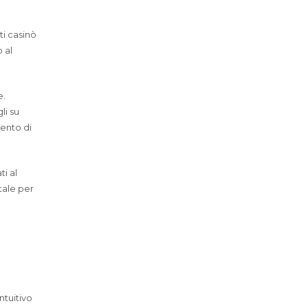
ti casinò
 al
e.
li su
mento di
ti al
tale per
ntuitivo