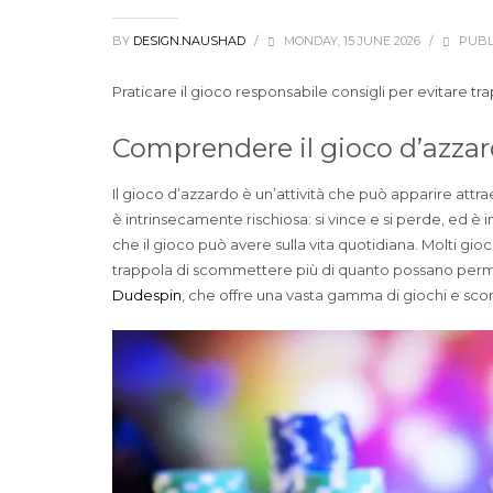
BY
DESIGN.NAUSHAD
/
MONDAY, 15 JUNE 2026
/
PUBL
Praticare il gioco responsabile consigli per evitare tr
Comprendere il gioco d’azza
Il gioco d’azzardo è un’attività che può apparire att
è intrinsecamente rischiosa: si vince e si perde, ed
che il gioco può avere sulla vita quotidiana. Molti gio
trappola di scommettere più di quanto possano perme
Dudespin
, che offre una vasta gamma di giochi e s