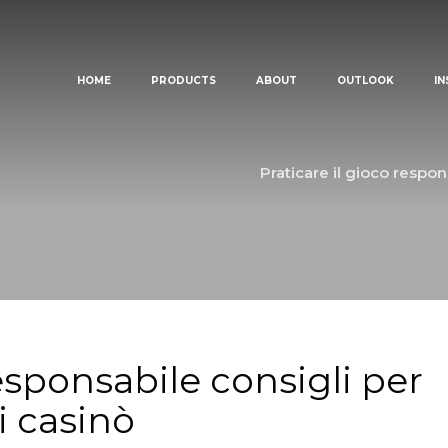
HOME
PRODUCTS
ABOUT
OUTLOOK
IN
Praticare il gioco respon
responsabile consigli per
i casinò