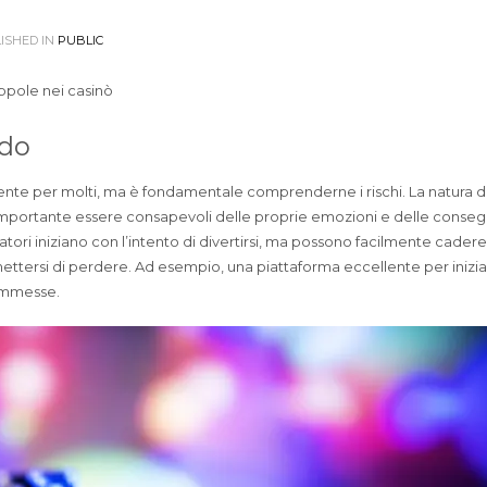
ISHED IN
PUBLIC
appole nei casinò
rdo
raente per molti, ma è fondamentale comprenderne i rischi. La natura 
 è importante essere consapevoli delle proprie emozioni e delle cons
catori iniziano con l’intento di divertirsi, ma possono facilmente cadere
ttersi di perdere. Ad esempio, una piattaforma eccellente per inizia
commesse.