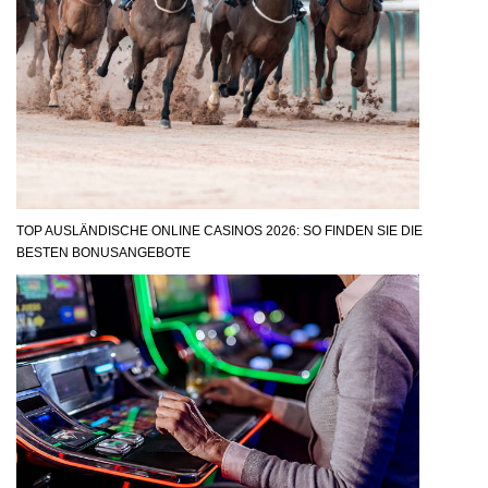
TOP AUSLÄNDISCHE ONLINE CASINOS 2026: SO FINDEN SIE DIE
BESTEN BONUSANGEBOTE