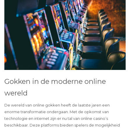
Gokken in de moderne online
wereld
De wereld van online gokken heeft de laatste jaren een
enorme transformatie ondergaan. Met de opkomst van
technologie en internet zijn er nu tal van online casino’s
beschikbaar. Deze platforms bieden spelers de mogelijkheid