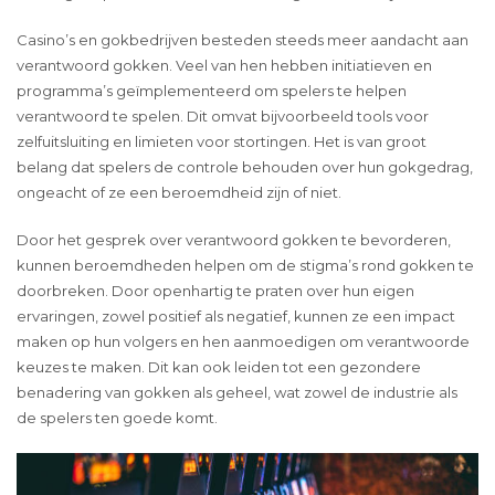
Casino’s en gokbedrijven besteden steeds meer aandacht aan
verantwoord gokken. Veel van hen hebben initiatieven en
programma’s geïmplementeerd om spelers te helpen
verantwoord te spelen. Dit omvat bijvoorbeeld tools voor
zelfuitsluiting en limieten voor stortingen. Het is van groot
belang dat spelers de controle behouden over hun gokgedrag,
ongeacht of ze een beroemdheid zijn of niet.
Door het gesprek over verantwoord gokken te bevorderen,
kunnen beroemdheden helpen om de stigma’s rond gokken te
doorbreken. Door openhartig te praten over hun eigen
ervaringen, zowel positief als negatief, kunnen ze een impact
maken op hun volgers en hen aanmoedigen om verantwoorde
keuzes te maken. Dit kan ook leiden tot een gezondere
benadering van gokken als geheel, wat zowel de industrie als
de spelers ten goede komt.