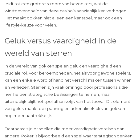
leidt tot een grotere stroom van bezoekers, wat de
winstgevendheid van deze casino’s aanzienlijk kan verhogen.
Het maakt gokken niet alleen een kansspel, maar ook een
lifestyle-keuze voor velen.
Geluk versus vaardigheid in de
wereld van sterren
In de wereld van gokken spelen geluk en vaardigheid een
cruciale rol. Voor beroemdheden, net als voor gewone spelers,
kan een enkele worp of hand het verschil maken tussen winnen
en verliezen. Sterren zijn vaak omringd door professionals die
hen helpen strategische beslissingen te nemen, maar
uiteindelijk blijft het spel afhankelijk van het toeval. Dit element
van geluk maakt de spanning en adrenalinekick van gokken
nog meer aantrekkelijk.
Daarnaast zijn er spellen die meer vaardigheid vereisen dan
andere. Poker is bijvoorbeeld een spel waar strategisch denken