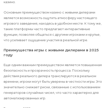
казино.
Основным преимуществом казино с живыми дилерами
является возможность ощутить атмосферу настоящего
игрового заведения, находясь в удобном месте. К тому же,
такие платформы часто предлагают интерактивные
функции, позволяя общаться с другими игроками и крупье,
что усиливает ощущение участия в реальной игре.
Преимущества игры с живыми дилерами в 2025
году
Еще одним важным преимуществом является повышенная
безопасность и прозрачность процесса. Поскольку
действия реального дилера транслируются в реальном
времени, игроки могут быть уверены в честности игры. Это
значительно снижает риски, связанные с использованием
генераторов случайных чисел, что часто характерно для
автоматизированных игр.