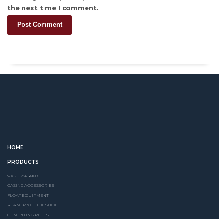
the next time I comment.
HOME
PRODUCTS
CENTRALIZER
CASING ACCESSORIES
FLOAT EQUIPMENT
REAMER & GUIDE SHOE
CEMENTING PLUGS