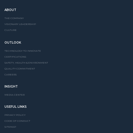
ABOUT
THE COMPANY
VISIONARY LEADERSHIP
CULTURE
OUTLOOK
TECHNOLOGY TO INNOVATE
CERTIFICATIONS
SAFETY, HEALTH & ENVIRONMENT
QUALITY COMMITMENT
CAREERS
INSIGHT
MEDIA CENTER
USEFUL LINKS
PRIVACY POLICY
CODE OF CONDUCT
SITEMAP