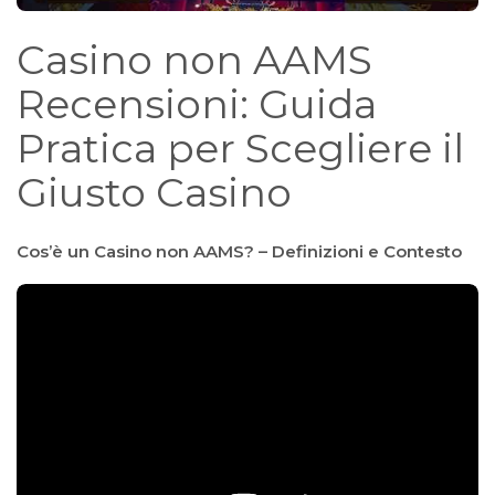
Casino non AAMS
Recensioni: Guida
Pratica per Scegliere il
Giusto Casino
Cos’è un Casino non AAMS? – Definizioni e Contesto