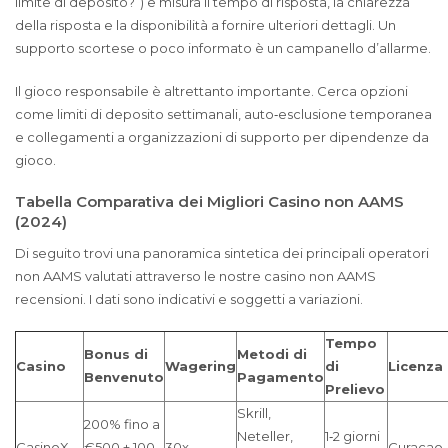
limite di deposito?”) e misura il tempo di risposta, la chiarezza
della risposta e la disponibilità a fornire ulteriori dettagli. Un
supporto scortese o poco informato è un campanello d’allarme.
Il gioco responsabile è altrettanto importante. Cerca opzioni
come limiti di deposito settimanali, auto‑esclusione temporanea
e collegamenti a organizzazioni di supporto per dipendenze da
gioco.
Tabella Comparativa dei Migliori Casino non AAMS
(2024)
Di seguito trovi una panoramica sintetica dei principali operatori
non AAMS valutati attraverso le nostre casino non AAMS
recensioni. I dati sono indicativi e soggetti a variazioni.
Tempo
Bonus di
Metodi di
Casino
Wagering
di
Licenza
Benvenuto
Pagamento
Prelievo
Skrill,
200% fino a
Neteller,
1‑2 giorni
CasinoX
€500 + 100
30x
Curaçao