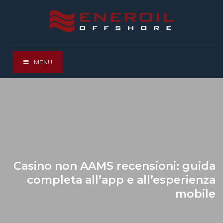
MENU
Casino non AAMS recensioni: guida
completa all’app e all’esperienza
mobile