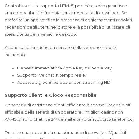
Controlla se il sito supporta HTML5, perché questo garantisce
una compatibilità più ampia senza necessità di download. Se
preferisci un’app, verifica la presenza di aggiornamenti regolari,
recensioni degli utenti nello store e la possibilità di utilizzare gli
stessi bonus della versione desktop.
Alcune caratteristiche da cercare nella versione mobile
includono:
Depositi immediati via Apple Pay o Google Pay.
Supporto live chat in tempo reale.
Accesso a giochi live dealer con streaming HD.
Supporto Clienti e Gioco Responsabile
Un servizio di assistenza clienti efficiente è spesso il segnale più
affidabile della serietà di un operatore. I migliori casino non
AAMS offrono chat live 24/7, email e talvolta supporto telefonico.
Durante una prova, invia una domanda di prova (es. “Qual è il