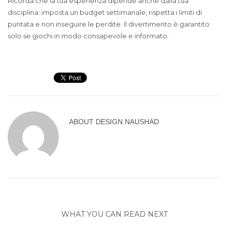
Ricorda che la tua esperienza dipende anche dalla tua
disciplina: imposta un budget settimanale, rispetta i limiti di
puntata e non inseguire le perdite. Il divertimento è garantito
solo se giochi in modo consapevole e informato.
ABOUT
DESIGN.NAUSHAD
WHAT YOU CAN READ NEXT