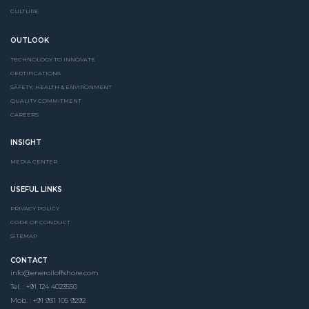
CULTURE
OUTLOOK
TECHNOLOGY TO INNOVATE
CERTIFICATIONS
SAFETY, HEALTH & ENVIRONMENT
QUALITY COMMITMENT
CAREERS
INSIGHT
MEDIA CENTER
USEFUL LINKS
PRIVACY POLICY
CODE OF CONDUCT
SITEMAP
CONTACT
info@eneroiloffshore.com
Tel. : +91 124 4023550
Mob. : +91 931 105 9292