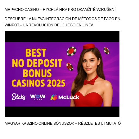
MRPACHO CASINO – RYCHLÁ HRA PRO OKAMŽITÉ VZRUŠENÍ
DESCUBRE LA NUEVA INTEGRACIÓN DE MÉTODOS DE PAGO EN
WINPOT – LA REVOLUCIÓN DEL JUEGO EN LÍNEA
MAGYAR KASZINÓ ONLINE BÓNUSZOK – RÉSZLETES ÚTMUTATÓ