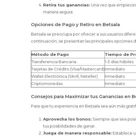
Retira tus ganancias:
Una vez que empieces a
manera segura.
Opciones de Pago y Retiro en Betsala
Betsala se preocupa por ofrecer a sus usuarios dife
continuación, se presentan las principales opciones 
Método de Pago
Tiempo de Pr
Transferencia Bancaria
1-3 días hábiles
Tarjetas de Crédito (Visa/Mastercard)
Inmediato
Wallet Electrónica (Skrill, Neteller)
Inmediato
Criptomonedas
Inmediato
Consejos para Maximizar tus Ganancias en B
Para que tu experiencia en Betsala sea aún más grati
Aprovecha los bonos:
Siempre que sea posib
tus posibilidades de ganar.
Juega de manera responsable:
Establece un