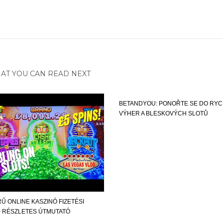
AT YOU CAN READ NEXT
BETANDYOU: PONOŘTE SE DO RY
VÝHER A BLESKOVÝCH SLOTŮ
Ű ONLINE KASZINÓ FIZETÉSI
 RÉSZLETES ÚTMUTATÓ