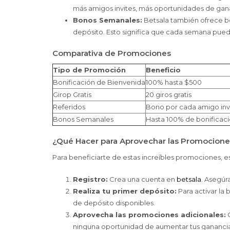
más amigos invites, más oportunidades de gan
Bonos Semanales:
Betsala también ofrece b
depósito. Esto significa que cada semana pue
Comparativa de Promociones
Tipo de Promoción
Beneficio
Bonificación de Bienvenida
100% hasta $500
Girop Gratis
20 giros gratis
Referidos
Bono por cada amigo inv
Bonos Semanales
Hasta 100% de bonificac
¿Qué Hacer para Aprovechar las Promocione
Para beneficiarte de estas increíbles promociones, es
Registro:
Crea una cuenta en
betsala
. Asegúr
Realiza tu primer depósito:
Para activar la 
de depósito disponibles.
Aprovecha las promociones adicionales:
C
ninguna oportunidad de aumentar tus ganancia