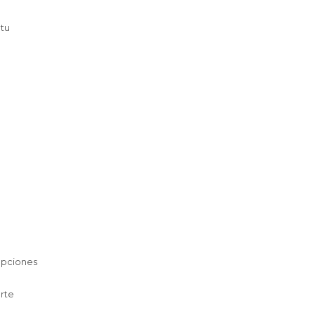
tu
 opciones
rte