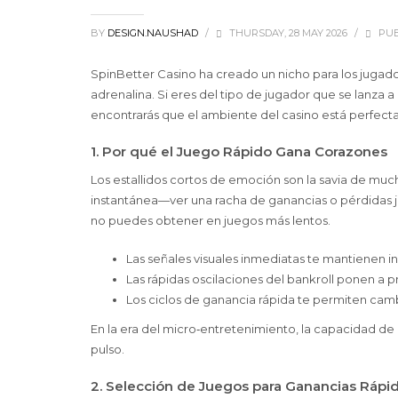
BY
DESIGN.NAUSHAD
/
THURSDAY, 28 MAY 2026
/
PUB
SpinBetter Casino ha creado un nicho para los jugad
adrenalina. Si eres del tipo de jugador que se lanza
encontrarás que el ambiente del casino está perfecta
1. Por qué el Juego Rápido Gana Corazones
Los estallidos cortos de emoción son la savia de much
instantánea—ver una racha de ganancias o pérdida
no puedes obtener en juegos más lentos.
Las señales visuales inmediatas te mantienen i
Las rápidas oscilaciones del bankroll ponen a p
Los ciclos de ganancia rápida te permiten cam
En la era del micro‑entretenimiento, la capacidad de 
pulso.
2. Selección de Juegos para Ganancias Rápi