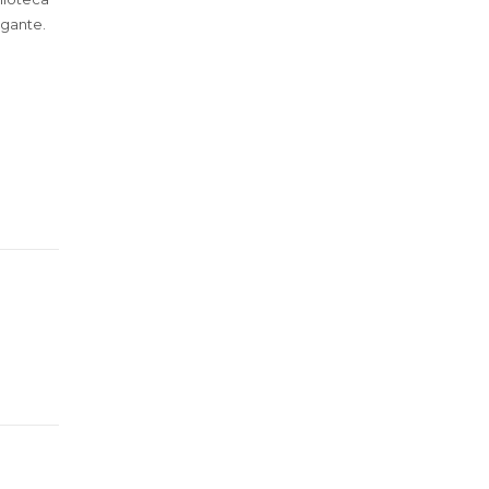
egante.