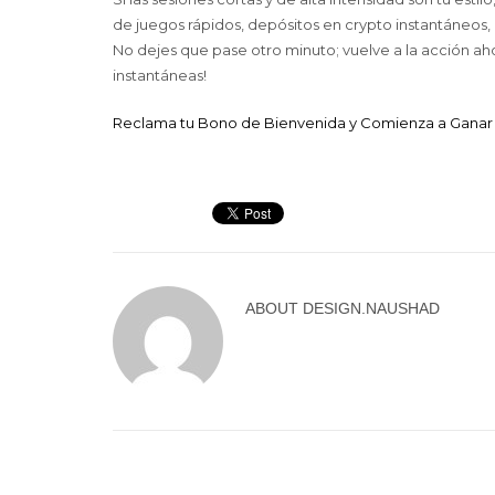
de juegos rápidos, depósitos en crypto instantáneos
No dejes que pase otro minuto; vuelve a la acción ah
instantáneas!
Reclama tu Bono de Bienvenida y Comienza a Ganar
ABOUT
DESIGN.NAUSHAD