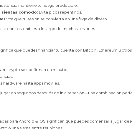
sistencia mantiene tu riesgo predecible.
e sientas cómodo:
Evita picos repentinos.
a:
Evita que tu sesión se convierta en una fuga de dinero.
das sean sostenibles a lo largo de muchas sesiones.
gnifica que puedes financiar tu cuenta con Bitcoin, Ethereum u otro
 en crypto se confirman en minutos.
ancias.
s hardware hasta apps móviles.
 jugar en segundos después de iniciar sesión—una combinación perf
tadas para Android & iOS significan que puedes comenzar a jugar des
nto o una siesta entre reuniones.