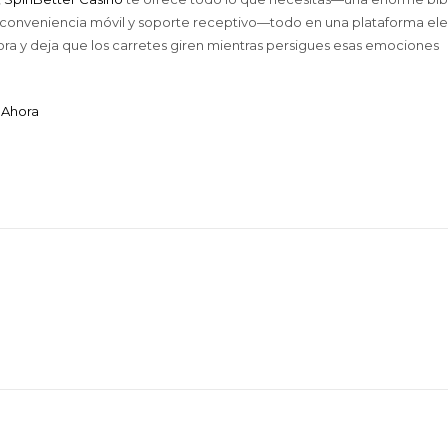
, conveniencia móvil y soporte receptivo—todo en una plataforma el
ora y deja que los carretes giren mientras persigues esas emociones
 Ahora