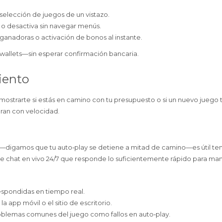
 selección de juegos de un vistazo.
 o desactiva sin navegar menús.
ganadoras o activación de bonos al instante.
 wallets—sin esperar confirmación bancaria.
iento
mostrarte si estás en camino con tu presupuesto o si un nuevo juego 
ran con velocidad.
a—digamos que tu auto‑play se detiene a mitad de camino—es útil te
ce chat en vivo 24/7 que responde lo suficientemente rápido para man
spondidas en tiempo real.
app móvil o el sitio de escritorio.
roblemas comunes del juego como fallos en auto‑play.