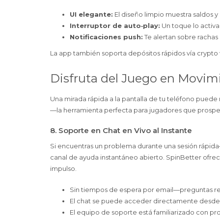
UI elegante:
El diseño limpio muestra saldos y
Interruptor de auto‑play:
Un toque lo activa
Notificaciones push:
Te alertan sobre rachas 
La app también soporta depósitos rápidos vía crypto
Disfruta del Juego en Movim
Una mirada rápida a la pantalla de tu teléfono puede 
—la herramienta perfecta para jugadores que prospe
8. Soporte en Chat en Vivo al Instante
Si encuentras un problema durante una sesión rápid
canal de ayuda instantáneo abierto. SpinBetter ofre
impulso.
Sin tiempos de espera por email—preguntas re
El chat se puede acceder directamente desde la 
El equipo de soporte está familiarizado con p