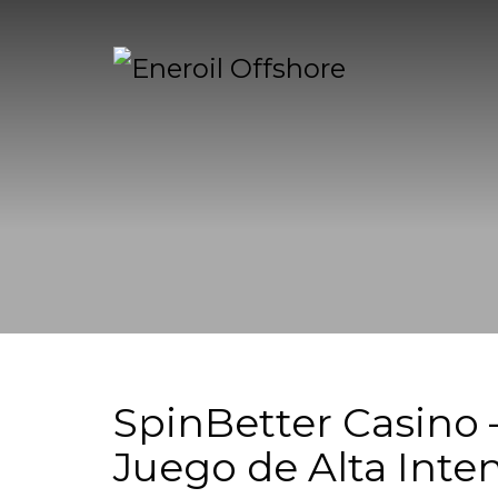
SpinBetter Casino 
Juego de Alta Inte