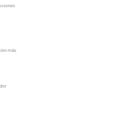
opciones
ción más
edor