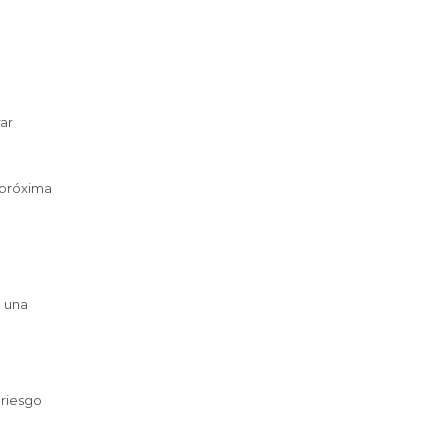
rar
 próxima
o una
 riesgo