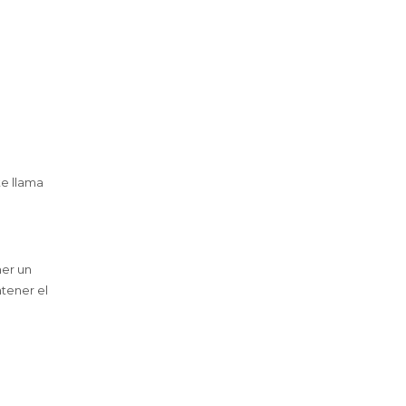
te llama
ner un
tener el