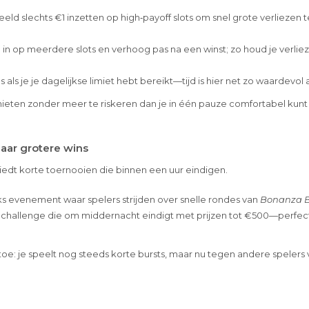
eld slechts €1 inzetten op high‑payoff slots om snel grote verliezen t
in op meerdere slots en verhoog pas na een winst; zo houd je verlie
ins als je je dagelijkse limiet hebt bereikt—tijd is hier net zo waardevol 
genieten zonder meer te riskeren dan je in één pauze comfortabel kunt
aar grotere wins
biedt korte toernooien die binnen een uur eindigen.
s evenement waar spelers strijden over snelle rondes van
Bonanza B
challenge die om middernacht eindigt met prijzen tot €500—perfec
oe: je speelt nog steeds korte bursts, maar nu tegen andere spelers