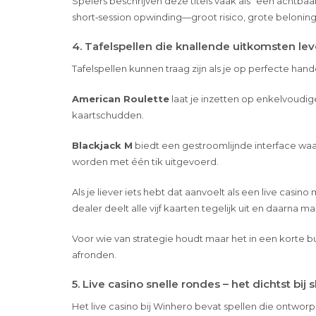
Spelers beschrijven deze titels vaak als “een achtbaa
short‑session opwinding—groot risico, grote beloning
4. Tafelspellen die knallende uitkomsten le
Tafelspellen kunnen traag zijn als je op perfecte han
American Roulette
laat je inzetten op enkelvoudig
kaartschudden.
Blackjack M
biedt een gestroomlijnde interface waar
worden met één tik uitgevoerd.
Als je liever iets hebt dat aanvoelt als een live casin
dealer deelt alle vijf kaarten tegelijk uit en daarn
Voor wie van strategie houdt maar het in een korte bu
afronden.
5. Live casino snelle rondes – het dichtst bij s
Het live casino bij Winhero bevat spellen die ontwor