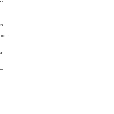
 van
en.
g door
en
De
r