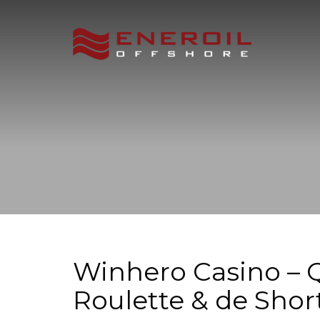
Winhero Casino – Q
Roulette & de Shor