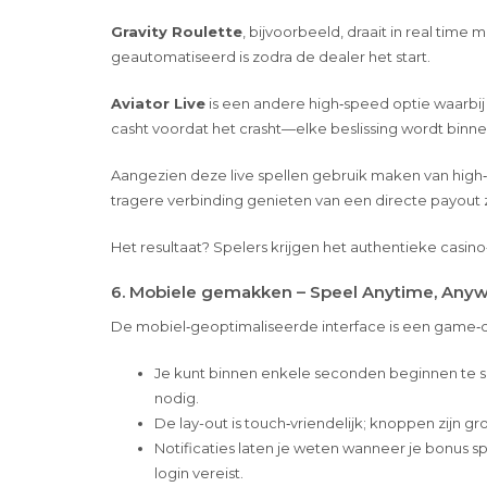
Gravity Roulette
, bijvoorbeeld, draait in real time
geautomatiseerd is zodra de dealer het start.
Aviator Live
is een andere high‑speed optie waarbij d
casht voordat het crasht—elke beslissing wordt bi
Aangezien deze live spellen gebruik maken van high‑
tragere verbinding genieten van een directe payout 
Het resultaat? Spelers krijgen het authentieke casin
6. Mobiele gemakken – Speel Anytime, Any
De mobiel‑geoptimaliseerde interface is een game‑c
Je kunt binnen enkele seconden beginnen te 
nodig.
De lay-out is touch‑vriendelijk; knoppen zijn gr
Notificaties laten je weten wanneer je bonus 
login vereist.