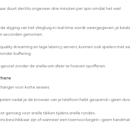
 maar duurt slechts ongeveer drie minuten per spin omdat het wiel
e stijging van het vliegtuig in real time wordt weergegeven; je beslist
nnen seconden genomen.
quality streaming en lage latency servers, kunnen ook spelers met e
zonder buffering.
o‑gevoel zonder de snelle‑win sfeer te hoeven opofferen.
where
hanger voor korte sessies.
spelen nadat je de browser van je telefoon hebt geopend—geen do
oot genoeg voor snelle tikken tijdens snelle rondes.
spins beschikbaar zijn of wanneer een toernooi begint—geen handma