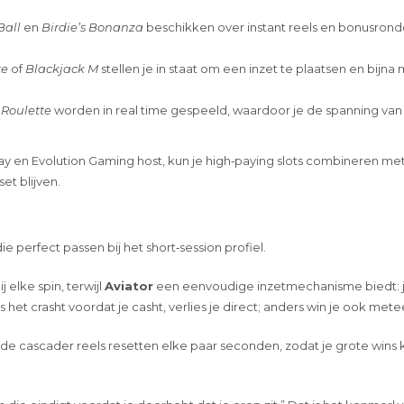
Ball
en
Birdie’s Bonanza
beschikken over instant reels en bonusrond
te
of
Blackjack M
stellen je in staat om een inzet te plaatsen en bijn
 Roulette
worden in real time gespeeld, waardoor je de spanning van 
y en Evolution Gaming host, kun je high‑paying slots combineren me
et blijven.
 die perfect passen bij het short‑session profiel.
 elke spin, terwijl
Aviator
een eenvoudige inzetmechanisme biedt: j
ls het crasht voordat je casht, verlies je direct; anders win je ook mete
 de cascader reels resetten elke paar seconden, zodat je grote wins 