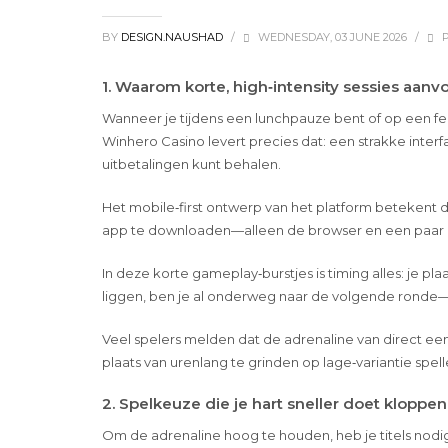
BY
DESIGN.NAUSHAD
/
WEDNESDAY, 03 JUNE 2026
/
P
1. Waarom korte, high‑intensity sessies aanv
Wanneer je tijdens een lunchpauze bent of op een feest
Winhero Casino levert precies dat: een strakke interf
uitbetalingen kunt behalen.
Het mobile‑first ontwerp van het platform betekent da
app te downloaden—alleen de browser en een paar k
In deze korte gameplay‑burstjes is timing alles: je pla
liggen, ben je al onderweg naar de volgende rond
Veel spelers melden dat de adrenaline van direct een
plaats van urenlang te grinden op lage‑variantie spell
2. Spelkeuze die je hart sneller doet kloppen
Om de adrenaline hoog te houden, heb je titels nodig 