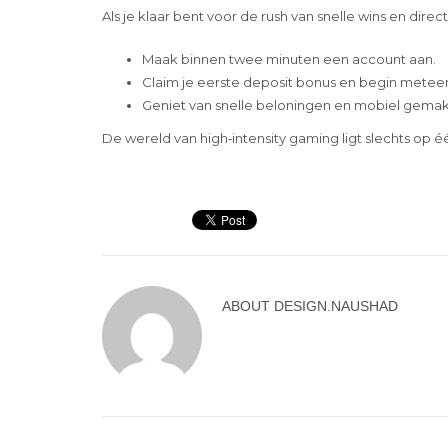
Als je klaar bent voor de rush van snelle wins en dire
Maak binnen twee minuten een account aan.
Claim je eerste deposit bonus en begin meteen
Geniet van snelle beloningen en mobiel gemak 
De wereld van high‑intensity gaming ligt slechts op 
ABOUT
DESIGN.NAUSHAD