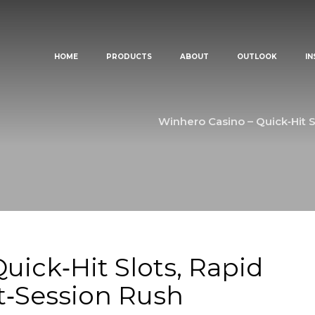
HOME
PRODUCTS
ABOUT
OUTLOOK
IN
Winhero Casino – Quick‑Hit S
uick‑Hit Slots, Rapid
t‑Session Rush