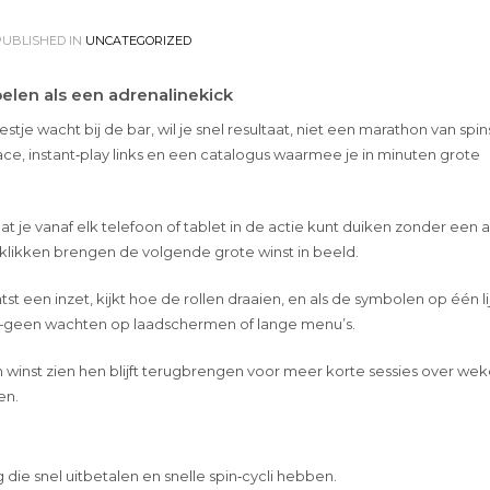
UBLISHED IN
UNCATEGORIZED
oelen als een adrenalinekick
je wacht bij de bar, wil je snel resultaat, niet een marathon van spin
ace, instant‑play links en een catalogus waarmee je in minuten grote
t je vanaf elk telefoon of tablet in de actie kunt duiken zonder een 
likken brengen de volgende grote winst in beeld.
atst een inzet, kijkt hoe de rollen draaien, en als de symbolen op één li
e—geen wachten op laadschermen of lange menu’s.
 winst zien hen blijft terugbrengen voor meer korte sessies over weke
en.
die snel uitbetalen en snelle spin‑cycli hebben.