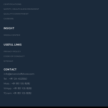
CERTIFICATIONS
SAFETY, HEALTH & ENVIRONMENT
QUALITY COMMITMENT
CAREERS
INSIGHT
MEDIA CENTER
USEFUL LINKS
PRIVACY POLICY
CODE OF CONDUCT
SITEMAP
CONTACT
info@eneroiloffshore.com
Tel. : +91 124 4023550
Mob. : +91 931 105 9292
WApp : +91 931 105 9292
TGram: +91 931 105 9292