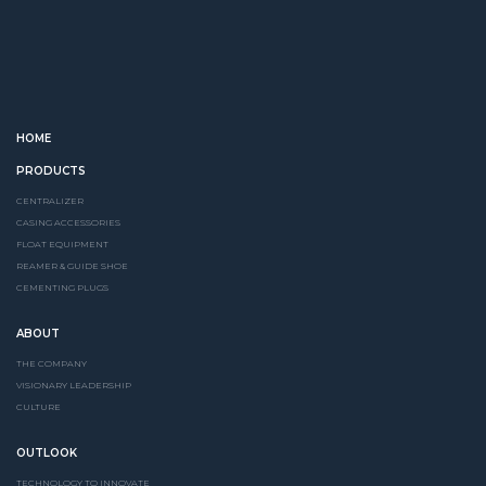
HOME
PRODUCTS
CENTRALIZER
CASING ACCESSORIES
FLOAT EQUIPMENT
REAMER & GUIDE SHOE
CEMENTING PLUGS
ABOUT
THE COMPANY
VISIONARY LEADERSHIP
CULTURE
OUTLOOK
TECHNOLOGY TO INNOVATE