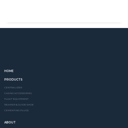
HOME
PRODUCTS
CENTRALIZER
CASING ACCESSORIES
FLOAT EQUIPMENT
REAMER & GUIDE SHOE
CEMENTING PLUGS
ABOUT