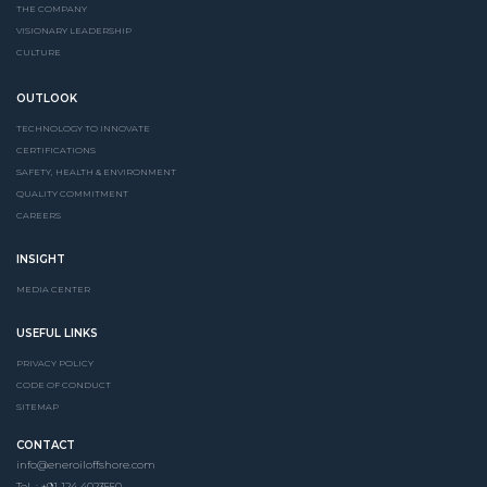
THE COMPANY
VISIONARY LEADERSHIP
CULTURE
OUTLOOK
TECHNOLOGY TO INNOVATE
CERTIFICATIONS
SAFETY, HEALTH & ENVIRONMENT
QUALITY COMMITMENT
CAREERS
INSIGHT
MEDIA CENTER
USEFUL LINKS
PRIVACY POLICY
CODE OF CONDUCT
SITEMAP
CONTACT
info@eneroiloffshore.com
Tel. : +91 124 4023550